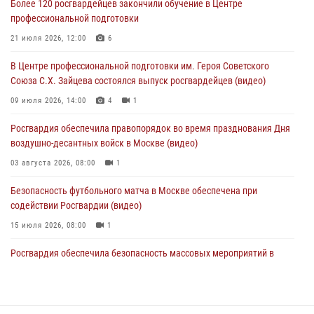
Более 120 росгвардейцев закончили обучение в Центре
05 августа 2026, 12:39
1
профессиональной подготовки
Московские росгвардейцы обеспечили безопасность проведения
21 июля 2026, 12:00
6
футбольного матча Кубка России (Видео)
В Центре профессиональной подготовки им. Героя Советского
05 августа 2026, 12:35
1
Союза С.Х. Зайцева состоялся выпуск росгвардейцев (видео)
Делегация МВД Республики Беларусь ознакомилась с передовыми
09 июля 2026, 14:00
4
1
методами работы Росгвардии в Москве (видео)
Росгвардия обеспечила правопорядок во время празднования Дня
04 августа 2026, 18:16
5
1
воздушно-десантных войск в Москве (видео)
03 августа 2026, 08:00
1
Безопасность футбольного матча в Москве обеспечена при
содействии Росгвардии (видео)
15 июля 2026, 08:00
1
Росгвардия обеспечила безопасность массовых мероприятий в
Москве (видео)
27 июля 2026, 08:00
1