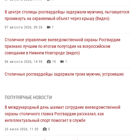
В центре столицы росгвардейцы задержали мужчину, пытавшегося
проникнуть на охраняемый объект через крышу (Видео)
07 августа 2026, 09:26
1
Столичное управление вневедомственной охраны Росгвардии
признано лучшим по итогам полугодия на всероссийском
совещании в Нижнем Новгороде (видео)
06 августа 2026, 14:59
10
1
Столичные росгвардейцы задержали троих мужчин, устроивших
пьяный дебош в баре (видео)
06 августа 2026, 11:20
1
ПОПУЛЯРНЫЕ НОВОСТИ
Охрану общественного порядка и безопасность на футбольном
В международный день шахмат сотрудник вневедомственной
матче в Москве обеспечила Росгвардия (видео)
охраны столичного главка Росгвардии рассказал, как
06 августа 2026, 08:30
1
интеллектуальный спорт помогает в службе
Столичные росгвардейцы задержали мужчину, устроившего дебош
20 июля 2026, 11:30
5
в букмекерской конторе (Видео)