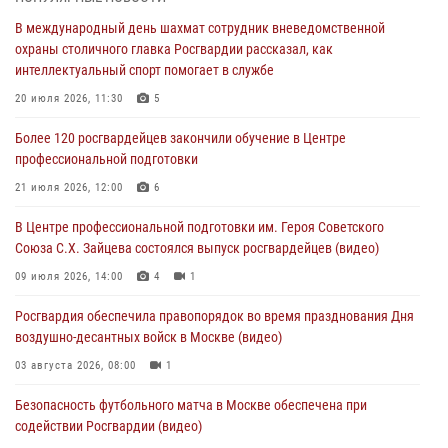
Охрану общественного порядка и безопасность на футбольном
В международный день шахмат сотрудник вневедомственной
матче в Москве обеспечила Росгвардия (видео)
охраны столичного главка Росгвардии рассказал, как
06 августа 2026, 08:30
1
интеллектуальный спорт помогает в службе
Столичные росгвардейцы задержали мужчину, устроившего дебош
20 июля 2026, 11:30
5
в букмекерской конторе (Видео)
Более 120 росгвардейцев закончили обучение в Центре
05 августа 2026, 12:39
1
профессиональной подготовки
Московские росгвардейцы обеспечили безопасность проведения
21 июля 2026, 12:00
6
футбольного матча Кубка России (Видео)
В Центре профессиональной подготовки им. Героя Советского
05 августа 2026, 12:35
1
Союза С.Х. Зайцева состоялся выпуск росгвардейцев (видео)
Делегация МВД Республики Беларусь ознакомилась с передовыми
09 июля 2026, 14:00
4
1
методами работы Росгвардии в Москве (видео)
Росгвардия обеспечила правопорядок во время празднования Дня
04 августа 2026, 18:16
5
1
воздушно-десантных войск в Москве (видео)
03 августа 2026, 08:00
1
Безопасность футбольного матча в Москве обеспечена при
содействии Росгвардии (видео)