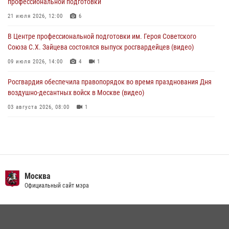
профессиональной подготовки
В Главном управлении Росгвардии по городу Москве подвели итоги
работы подразделений за прошедший месяц
21 июля 2026, 12:00
6
03 августа 2026, 13:00
В Центре профессиональной подготовки им. Героя Советского
Союза С.Х. Зайцева состоялся выпуск росгвардейцев (видео)
09 июля 2026, 14:00
4
1
Росгвардия обеспечила правопорядок во время празднования Дня
воздушно-десантных войск в Москве (видео)
03 августа 2026, 08:00
1
Пазл счастливой жизни: история любви и службы сотрудников
вневедомственной охраны Росгвардии
08 июля 2026, 14:30
2
Безопасность футбольного матча в Москве обеспечена при
Москва
содействии Росгвардии (видео)
Официальный сайт мэра
15 июля 2026, 08:00
1
Росгвардия обеспечила безопасность массовых мероприятий в
Москве (видео)