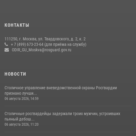
27 июля 2026, 08:00
1
В спецподразделении столичного главка Росгвардии завершился
КОНТАКТЫ
чемпионат по самбо (виео)
15 июля 2026, 14:00
8
1
111250, г. Москва, ул. Твардовского, д. 2, к. 2
+ 7 (499) 673-23-64 (для приёма на службу)
Центр профессиональной подготовки сотрудников
ODIR_GU_Moskva@rosguard.gov.ru
вневедомственной охраны столичного главка Росгвардии отмечает
своё 32-летие (видео)
18 июля 2026, 08:00
8
1
НОВОСТИ
Столичное управление вневедомственной охраны Росгвардии
признано лучши...
06 августа 2026, 14:59
Столичные росгвардейцы задержали троих мужчин, устроивших
пьяный дебош...
06 августа 2026, 11:20