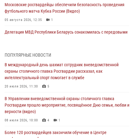
Московские росгвардейцы обеспечили безопасность проведения
футбольного матча Кубка России (Видео)
05 августа 2026, 12:35
1
Делегация МВД Республики Беларусь ознакомилась с передовыми
методами работы Росгвардии в Москве (видео)
04 августа 2026, 18:16
5
1
ПОПУЛЯРНЫЕ НОВОСТИ
В столичном главке Росгвардии завершился чемпионат по самбо и
В международный день шахмат сотрудник вневедомственной
боевому самбо. (видео)
охраны столичного главка Росгвардии рассказал, как
04 августа 2026, 14:00
7
1
интеллектуальный спорт помогает в службе
Офицер Росгвардии стал гостем прямого эфира на «Радио Москвы»
20 июля 2026, 11:30
5
и рассказал о работе дежурных частей
В Управлении вневедомственной охраны столичного главка
04 августа 2026, 12:28
Росгвардии прошло мероприятие, посвящённое Дню семьи, любви и
верности (видео)
В Москве росгвардейцы задержали подозреваемого в нападении
на охранника торгового центра (видео)
08 июля 2026, 10:00
4
1
04 августа 2026, 08:26
1
Более 120 росгвардейцев закончили обучение в Центре