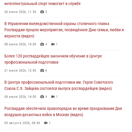
04 августа 2026, 14:00
7
1
интеллектуальный спорт помогает в службе
Офицер Росгвардии стал гостем прямого эфира на «Радио Москвы»
20 июля 2026, 11:30
5
и рассказал о работе дежурных частей
В Управлении вневедомственной охраны столичного главка
04 августа 2026, 12:28
Росгвардии прошло мероприятие, посвящённое Дню семьи, любви и
верности (видео)
В Москве росгвардейцы задержали подозреваемого в нападении
на охранника торгового центра (видео)
08 июля 2026, 10:00
4
1
04 августа 2026, 08:26
1
Более 120 росгвардейцев закончили обучение в Центре
профессиональной подготовки
В Главном управлении Росгвардии по городу Москве подвели итоги
работы подразделений за прошедший месяц
21 июля 2026, 12:00
6
03 августа 2026, 13:00
В Центре профессиональной подготовки им. Героя Советского
Союза С.Х. Зайцева состоялся выпуск росгвардейцев (видео)
09 июля 2026, 14:00
4
1
Росгвардия обеспечила правопорядок во время празднования Дня
воздушно-десантных войск в Москве (видео)
03 августа 2026, 08:00
1