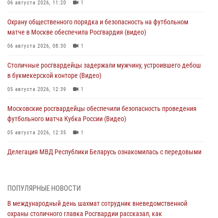
06 августа 2026, 11:20
1
Охрану общественного порядка и безопасность на футбольном
матче в Москве обеспечила Росгвардия (видео)
06 августа 2026, 08:30
1
Столичные росгвардейцы задержали мужчину, устроившего дебош
в букмекерской конторе (Видео)
05 августа 2026, 12:39
1
Московские росгвардейцы обеспечили безопасность проведения
футбольного матча Кубка России (Видео)
05 августа 2026, 12:35
1
Делегация МВД Республики Беларусь ознакомилась с передовыми
методами работы Росгвардии в Москве (видео)
04 августа 2026, 18:16
5
1
ПОПУЛЯРНЫЕ НОВОСТИ
В столичном главке Росгвардии завершился чемпионат по самбо и
В международный день шахмат сотрудник вневедомственной
боевому самбо. (видео)
охраны столичного главка Росгвардии рассказал, как