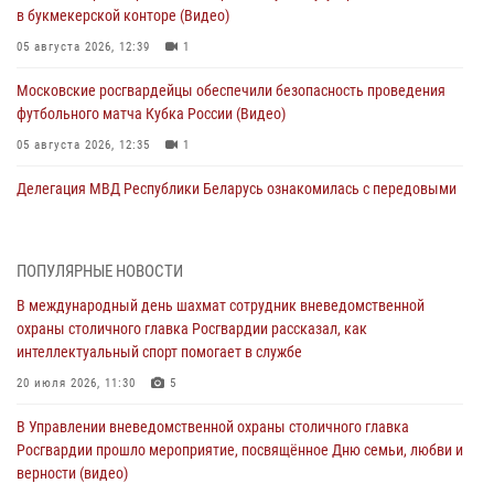
в букмекерской конторе (Видео)
05 августа 2026, 12:39
1
Московские росгвардейцы обеспечили безопасность проведения
футбольного матча Кубка России (Видео)
05 августа 2026, 12:35
1
Делегация МВД Республики Беларусь ознакомилась с передовыми
методами работы Росгвардии в Москве (видео)
04 августа 2026, 18:16
5
1
ПОПУЛЯРНЫЕ НОВОСТИ
В столичном главке Росгвардии завершился чемпионат по самбо и
В международный день шахмат сотрудник вневедомственной
боевому самбо. (видео)
охраны столичного главка Росгвардии рассказал, как
04 августа 2026, 14:00
7
1
интеллектуальный спорт помогает в службе
Офицер Росгвардии стал гостем прямого эфира на «Радио Москвы»
20 июля 2026, 11:30
5
и рассказал о работе дежурных частей
В Управлении вневедомственной охраны столичного главка
04 августа 2026, 12:28
Росгвардии прошло мероприятие, посвящённое Дню семьи, любви и
верности (видео)
В Москве росгвардейцы задержали подозреваемого в нападении