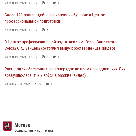
на охранника торгового центра (видео)
08 июля 2026, 10:00
4
1
04 августа 2026, 08:26
1
Более 120 росгвардейцев закончили обучение в Центре
профессиональной подготовки
В Главном управлении Росгвардии по городу Москве подвели итоги
работы подразделений за прошедший месяц
21 июля 2026, 12:00
6
03 августа 2026, 13:00
В Центре профессиональной подготовки им. Героя Советского
Союза С.Х. Зайцева состоялся выпуск росгвардейцев (видео)
09 июля 2026, 14:00
4
1
Росгвардия обеспечила правопорядок во время празднования Дня
воздушно-десантных войск в Москве (видео)
03 августа 2026, 08:00
1
Пазл счастливой жизни: история любви и службы сотрудников
вневедомственной охраны Росгвардии
08 июля 2026, 14:30
2
Безопасность футбольного матча в Москве обеспечена при
Главное следств
содействии Росгвардии (видео)
ра
СК Российской Федера