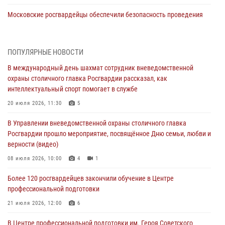
Московские росгвардейцы обеспечили безопасность проведения
футбольного матча Кубка России (Видео)
05 августа 2026, 12:35
1
ПОПУЛЯРНЫЕ НОВОСТИ
Делегация МВД Республики Беларусь ознакомилась с передовыми
В международный день шахмат сотрудник вневедомственной
методами работы Росгвардии в Москве (видео)
охраны столичного главка Росгвардии рассказал, как
04 августа 2026, 18:16
5
1
интеллектуальный спорт помогает в службе
В столичном главке Росгвардии завершился чемпионат по самбо и
20 июля 2026, 11:30
5
боевому самбо. (видео)
В Управлении вневедомственной охраны столичного главка
04 августа 2026, 14:00
7
1
Росгвардии прошло мероприятие, посвящённое Дню семьи, любви и
верности (видео)
Офицер Росгвардии стал гостем прямого эфира на «Радио Москвы»
и рассказал о работе дежурных частей
08 июля 2026, 10:00
4
1
04 августа 2026, 12:28
Более 120 росгвардейцев закончили обучение в Центре
профессиональной подготовки
В Москве росгвардейцы задержали подозреваемого в нападении
на охранника торгового центра (видео)
21 июля 2026, 12:00
6
04 августа 2026, 08:26
1
В Центре профессиональной подготовки им. Героя Советского