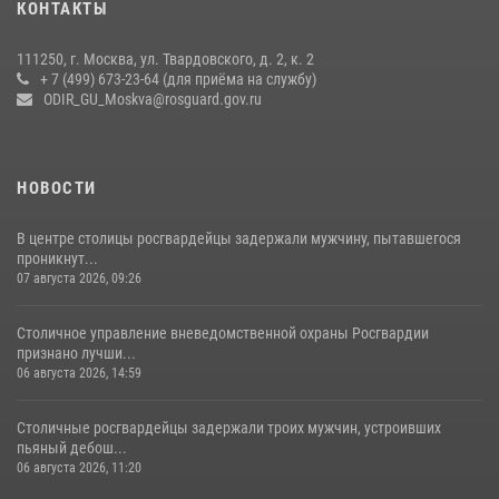
КОНТАКТЫ
чемпионат по самбо (виео)
15 июля 2026, 14:00
8
1
111250, г. Москва, ул. Твардовского, д. 2, к. 2
+ 7 (499) 673-23-64 (для приёма на службу)
Центр профессиональной подготовки сотрудников
ODIR_GU_Moskva@rosguard.gov.ru
вневедомственной охраны столичного главка Росгвардии отмечает
своё 32-летие (видео)
18 июля 2026, 08:00
8
1
НОВОСТИ
В центре столицы росгвардейцы задержали мужчину, пытавшегося
проникнут...
07 августа 2026, 09:26
Столичное управление вневедомственной охраны Росгвардии
признано лучши...
06 августа 2026, 14:59
Столичные росгвардейцы задержали троих мужчин, устроивших
пьяный дебош...
06 августа 2026, 11:20