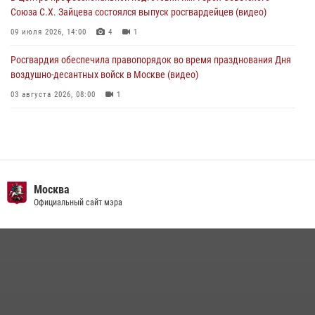
Союза С.Х. Зайцева состоялся выпуск росгвардейцев (видео)
09 июля 2026, 14:00
4
1
Росгвардия обеспечила правопорядок во время празднования Дня
воздушно-десантных войск в Москве (видео)
03 августа 2026, 08:00
1
Пазл счастливой жизни: история любви и службы сотрудников
вневедомственной охраны Росгвардии
08 июля 2026, 14:30
2
Безопасность футбольного матча в Москве обеспечена при
Москва
содействии Росгвардии (видео)
Официальный сайт мэра
15 июля 2026, 08:00
1
Росгвардия обеспечила безопасность массовых мероприятий в
Москве (видео)
27 июля 2026, 08:00
1
В спецподразделении столичного главка Росгвардии завершился