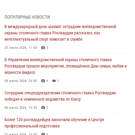
04 августа 2026, 08:26
1
В Главном управлении Росгвардии по городу Москве подвели итоги
ПОПУЛЯРНЫЕ НОВОСТИ
работы подразделений за прошедший месяц
В международный день шахмат сотрудник вневедомственной
03 августа 2026, 13:00
охраны столичного главка Росгвардии рассказал, как
интеллектуальный спорт помогает в службе
На востоке Москвы сотрудники Росгвардии задержали мужчину,
находящегося в федеральном розыске (видео)
20 июля 2026, 11:30
5
03 августа 2026, 12:00
1
В Управлении вневедомственной охраны столичного главка
Росгвардии прошло мероприятие, посвящённое Дню семьи, любви и
Росгвардия обеспечила правопорядок во время празднования Дня
верности (видео)
воздушно-десантных войск в Москве (видео)
08 июля 2026, 10:00
4
1
03 августа 2026, 08:00
1
Сотрудник спецподразделения столичного главка Росгвардии
Московские росгвардейцы пришли на помощь семье, у которой
победил в чемпионате ведомства по боксу
сломался автомобиль на проезжей части (Видео)
06 июля 2026, 13:30
2
02 августа 2026, 11:54
1
Более 120 росгвардейцев закончили обучение в Центре
профессиональной подготовки
21 июля 2026, 12:00
6