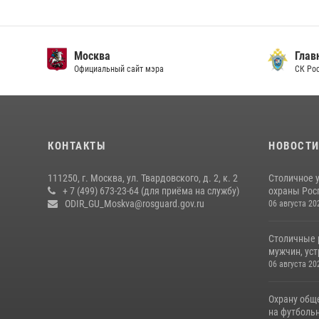
Москва
Главн
Официальный сайт мэра
СК Рос
КОНТАКТЫ
НОВОСТ
111250, г. Москва, ул. Твардовского, д. 2, к. 2
Столичное 
+ 7 (499) 673-23-64 (для приёма на службу)
охраны Рос
ODIR_GU_Moskva@rosguard.gov.ru
06 августа 20
Столичные 
мужчин, ус
06 августа 20
Охрану общ
на футбольн