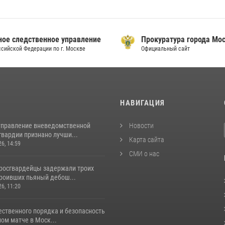
ое следственное управление
Прокуратура города Мо
сийской Федерации по г. Москве
Официальный сайт
И
НАВИГАЦИЯ
управление вневедомственной
Новости
гвардии признано лучши...
Карта сайта
26, 14:59
СМИ о нас
росгвардейцы задержали троих
троивших пьяный дебош...
26, 11:20
ественного порядка и безопасность
ом матче в Моск...