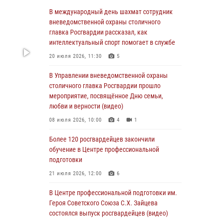
Делегация МВД Республики Беларусь
В международный день шахмат сотрудник
ознакомилась с передовыми методами
вневедомственной охраны столичного
работы Росгвардии в Москве (видео)
главка Росгвардии рассказал, как
интеллектуальный спорт помогает в службе
04 августа 2026, 18:16
5
1
20 июля 2026, 11:30
5
В столичном главке Росгвардии завершился
чемпионат по самбо и боевому самбо.
В Управлении вневедомственной охраны
(видео)
столичного главка Росгвардии прошло
мероприятие, посвящённое Дню семьи,
04 августа 2026, 14:00
7
1
любви и верности (видео)
Офицер Росгвардии стал гостем прямого
08 июля 2026, 10:00
4
1
эфира на «Радио Москвы» и рассказал о
работе дежурных частей
Более 120 росгвардейцев закончили
обучение в Центре профессиональной
04 августа 2026, 12:28
подготовки
В Москве росгвардейцы задержали
21 июля 2026, 12:00
6
подозреваемого в нападении на охранника
торгового центра (видео)
В Центре профессиональной подготовки им.
Героя Советского Союза С.Х. Зайцева
04 августа 2026, 08:26
1
состоялся выпуск росгвардейцев (видео)