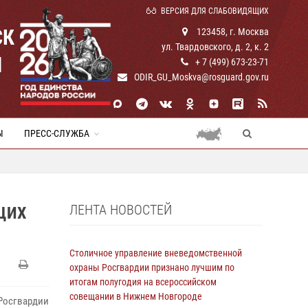
ВЕРСИЯ ДЛЯ СЛАБОВИДЯЩИХ
СК
123458, г. Москва
ул. Твардовского, д. 2, к. 2
И
+ 7 (499) 673-23-71
ODIR_GU_Moskva@rosguard.gov.ru
Ы
ПРЕСС-СЛУЖБА
ЛЕНТА НОВОСТЕЙ
ЩИХ
Столичное управление вневедомственной
охраны Росгвардии признано лучшим по
итогам полугодия на всероссийском
совещании в Нижнем Новгороде
Росгвардии