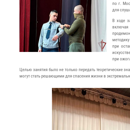
по г. Мо
для слуш
В ходе з
включа
продемо
методику
при оста
искусств
при ожог
Целью занятия было не только передать теоретические зна
могут стать решающими для спасения жизни в экстремальн