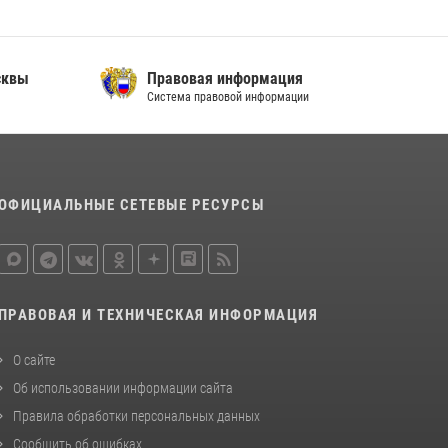
В спецподразделении столичного главка
Росгвардии завершился чемпионат по самбо
(виео)
сквы
Правовая информация
Система правовой информации
15 июля 2026, 14:00
8
1
Центр профессиональной подготовки
сотрудников вневедомственной охраны
столичного главка Росгвардии отмечает своё
32-летие (видео)
ОФИЦИАЛЬНЫЕ СЕТЕВЫЕ РЕСУРСЫ
18 июля 2026, 08:00
8
1
ПРАВОВАЯ И ТЕХНИЧЕСКАЯ ИНФОРМАЦИЯ
О сайте
Об использовании информации сайта
Правила обработки персональных данных
Сообщить об ошибках