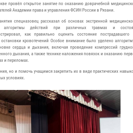
скве провёл открытое занятие по оказанию доврачебной медицинс
ателей Академии права и управления ФСИН России в Рязани.
анятия спецназовец рассказал об основах экстренной медицинск
я алгоритмы действий при различных травмах и состоя
нстрировал, как правильно оценить состояние пострадавшего
 остановки кровотечений Особое внимание было уделено алгоритм
новке сердца и дыхания, включая проведение компрессий грудно
енного дыхания, а также технике наложения повязок и оказанию пе
ах и переломах.
ния, но и помочь учащимся закрепить их в виде практических навык
ых условиях.