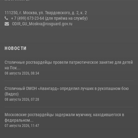
матче в Москве обеспечила Росгвардия (видео)
06 августа 2026, 08:30
1
111250, г. Москва, ул. Твардовского, д. 2, к. 2
+ 7 (499) 673-23-64 (для приёма на службу)
Росгвардецы проверили места массового пребывания молодежи в
ODIR_GU_Moskva@rosguard.gov.ru
районе Китай-города (видео)
30 июля 2026, 14:00
1
НОВОСТИ
Столичные росгвардейцы провели патриотическое занятие для детей
на Пок...
08 августа 2026, 08:34
Столичный ОМОН «Авангард» определил лучших в рукопашном бою
(Видео)
08 августа 2026, 07:28
Московские росгвардейцы задержали мужчину, находившегося в
федеральном...
07 августа 2026, 11:47