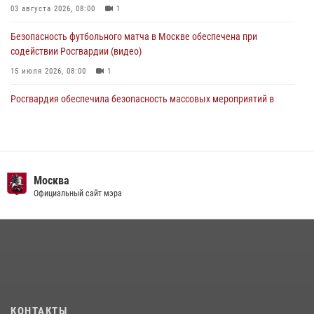
03 августа 2026, 08:00
1
Безопасность футбольного матча в Москве обеспечена при
содействии Росгвардии (видео)
15 июля 2026, 08:00
1
Росгвардия обеспечила безопасность массовых мероприятий в
Москве (видео)
27 июля 2026, 08:00
1
В спецподразделении столичного главка Росгвардии завершился
чемпионат по самбо (виео)
Москва
Официальный сайт мэра
15 июля 2026, 14:00
8
1
Центр профессиональной подготовки сотрудников
вневедомственной охраны столичного главка Росгвардии отмечает
своё 32-летие (видео)
18 июля 2026, 08:00
8
1
Охрану общественного порядка и безопасность на футбольном
КОНТАКТЫ