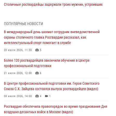
Столичные росгвардейцы задержали троих мужчин, устроивших
пьяный дебош в баре (видео)
06 августа 2026, 11:20
1
ПОПУЛЯРНЫЕ НОВОСТИ
Охрану общественного порядка и безопасность на футбольном
В международный день шахмат сотрудник вневедомственной
матче в Москве обеспечила Росгвардия (видео)
охраны столичного главка Росгвардии рассказал, как
06 августа 2026, 08:30
1
интеллектуальный спорт помогает в службе
Столичные росгвардейцы задержали мужчину, устроившего дебош
20 июля 2026, 11:30
5
в букмекерской конторе (Видео)
Более 120 росгвардейцев закончили обучение в Центре
05 августа 2026, 12:39
1
профессиональной подготовки
Московские росгвардейцы обеспечили безопасность проведения
21 июля 2026, 12:00
6
футбольного матча Кубка России (Видео)
В Центре профессиональной подготовки им. Героя Советского
05 августа 2026, 12:35
1
Союза С.Х. Зайцева состоялся выпуск росгвардейцев (видео)
Делегация МВД Республики Беларусь ознакомилась с передовыми
09 июля 2026, 14:00
4
1
методами работы Росгвардии в Москве (видео)
Росгвардия обеспечила правопорядок во время празднования Дня
04 августа 2026, 18:16
5
1
воздушно-десантных войск в Москве (видео)