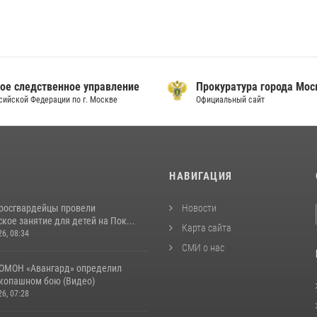
ое следственное управление
Прокуратура города Мо
сийской Федерации по г. Москве
Официальный сайт
И
НАВИГАЦИЯ
росгвардейцы провели
Новости
кое занятие для детей на Пок...
Карта сайта
26, 08:34
СМИ о нас
ОМОН «Авангард» определил
укопашном бою (Видео)
26, 07:28