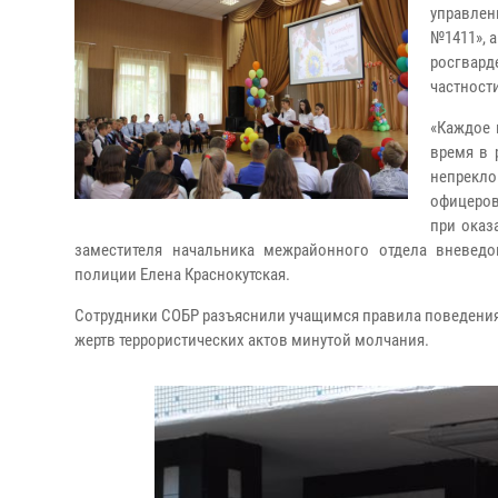
управлен
№1411», 
росгвард
частност
«Каждое 
время в 
непрекло
офицеров
при оказ
заместителя начальника межрайонного отдела вневед
полиции Елена Краснокутская.
Сотрудники СОБР разъяснили учащимся правила поведения 
жертв террористических актов минутой молчания.