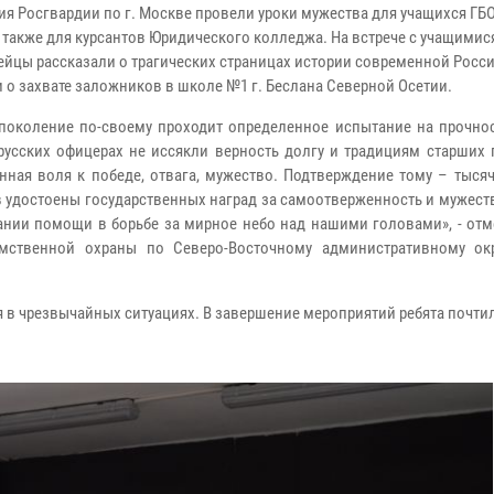
ия Росгвардии по г. Москве провели уроки мужества для учащихся ГБ
а также для курсантов Юридического колледжа. На встрече с учащимис
ейцы рассказали о трагических страницах истории современной Росси
и о захвате заложников в школе №1 г. Беслана Северной Осетии.
поколение по-своему проходит определенное испытание на прочнос
русских офицерах не иссякли верность долгу и традициям старших 
нная воля к победе, отвага, мужество. Подтверждение тому – тыся
 удостоены государственных наград за самоотверженность и мужест
ании помощи в борьбе за мирное небо над нашими головами», - отм
омственной охраны по Северо-Восточному административному ок
в чрезвычайных ситуациях. В завершение мероприятий ребята почти