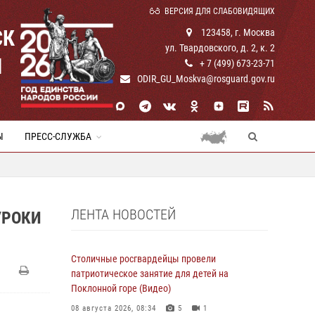
ВЕРСИЯ ДЛЯ СЛАБОВИДЯЩИХ
СК
123458, г. Москва
ул. Твардовского, д. 2, к. 2
И
+ 7 (499) 673-23-71
ODIR_GU_Moskva@rosguard.gov.ru
Ы
ПРЕСС-СЛУЖБА
ЛЕНТА НОВОСТЕЙ
УРОКИ
Столичные росгвардейцы провели
патриотическое занятие для детей на
Поклонной горе (Видео)
08 августа 2026, 08:34
5
1