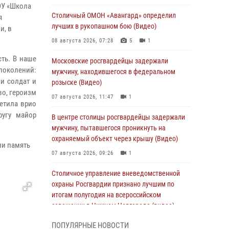
ОУ «Школа
Столичный ОМОН «Авангард» определил
я
лучших в рукопашном бою (Видео)
и, в
08 августа 2026, 07:28
5
1
ть. В наше
Московские росгвардейцы задержали
поколений:
мужчину, находившегося в федеральном
чи солдат и
розыске (Видео)
во, героизм
07 августа 2026, 11:47
1
етила врио
ругу майор
В центре столицы росгвардейцы задержали
мужчину, пытавшегося проникнуть на
охраняемый объект через крышу (Видео)
ли память
07 августа 2026, 09:26
1
Столичное управление вневедомственной
охраны Росгвардии признано лучшим по
итогам полугодия на всероссийском
совещании в Нижнем Новгороде (видео)
06 августа 2026, 14:59
10
1
ПОПУЛЯРНЫЕ НОВОСТИ