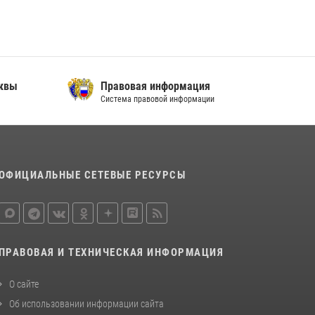
Центр профессиональной подготовки
сотрудников вневедомственной охраны
столичного главка Росгвардии отмечает своё
32-летие (видео)
18 июля 2026, 08:00
8
1
сквы
Правовая информация
Росгвардецы проверили места массового
Система правовой информации
пребывания молодежи в районе Китай-
города (видео)
30 июля 2026, 14:00
1
ОФИЦИАЛЬНЫЕ СЕТЕВЫЕ РЕСУРСЫ
ПРАВОВАЯ И ТЕХНИЧЕСКАЯ ИНФОРМАЦИЯ
О сайте
Об использовании информации сайта