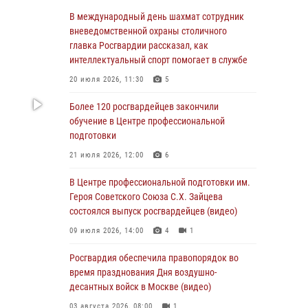
Столичные росгвардейцы задержали троих
В международный день шахмат сотрудник
мужчин, устроивших пьяный дебош в баре
вневедомственной охраны столичного
(видео)
главка Росгвардии рассказал, как
интеллектуальный спорт помогает в службе
06 августа 2026, 11:20
1
20 июля 2026, 11:30
5
Охрану общественного порядка и
безопасность на футбольном матче в Москве
Более 120 росгвардейцев закончили
обеспечила Росгвардия (видео)
обучение в Центре профессиональной
подготовки
06 августа 2026, 08:30
1
21 июля 2026, 12:00
6
Столичные росгвардейцы задержали
мужчину, устроившего дебош в букмекерской
В Центре профессиональной подготовки им.
конторе (Видео)
Героя Советского Союза С.Х. Зайцева
состоялся выпуск росгвардейцев (видео)
05 августа 2026, 12:39
1
09 июля 2026, 14:00
4
1
Московские росгвардейцы обеспечили
безопасность проведения футбольного матча
Росгвардия обеспечила правопорядок во
Кубка России (Видео)
время празднования Дня воздушно-
десантных войск в Москве (видео)
05 августа 2026, 12:35
1
03 августа 2026, 08:00
1