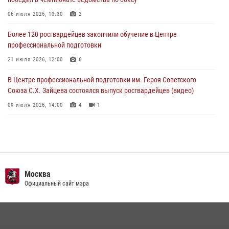
сломался автомобиль на проезжей части (Видео)
06 июля 2026, 13:30
2
02 августа 2026, 11:54
1
Более 120 росгвардейцев закончили обучение в Центре
профессиональной подготовки
21 июля 2026, 12:00
6
В Центре профессиональной подготовки им. Героя Советского
Союза С.Х. Зайцева состоялся выпуск росгвардейцев (видео)
09 июля 2026, 14:00
4
1
Росгвардия обеспечила правопорядок во время празднования Дня
воздушно-десантных войск в Москве (видео)
03 августа 2026, 08:00
1
Пазл счастливой жизни: история любви и службы сотрудников
Главное следственное управление
вневедомственной охраны Росгвардии
СК Российской Федерации по г. Москве
08 июля 2026, 14:30
2
Безопасность футбольного матча в Москве обеспечена при
содействии Росгвардии (видео)