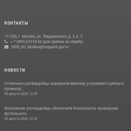
15 июля 2026, 08:00
1
Росгвардия обеспечила безопасность массовых мероприятий в
КОНТАКТЫ
Москве (видео)
27 июля 2026, 08:00
1
111250, г. Москва, ул. Твардовского, д. 2, к. 2
+ 7 (499) 673-23-64 (для приёма на службу)
В спецподразделении столичного главка Росгвардии завершился
ODIR_GU_Moskva@rosguard.gov.ru
чемпионат по самбо (виео)
15 июля 2026, 14:00
8
1
НОВОСТИ
Столичные росгвардейцы задержали мужчину, устроившего дебош в
букмекер...
05 августа 2026, 12:39
Московские росгвардейцы обеспечили безопасность проведения
футбольного...
05 августа 2026, 12:35