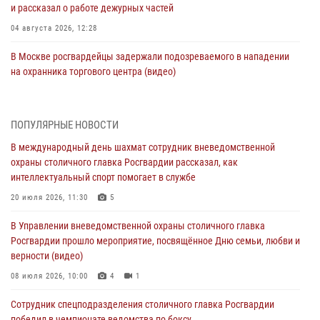
и рассказал о работе дежурных частей
04 августа 2026, 12:28
В Москве росгвардейцы задержали подозреваемого в нападении
на охранника торгового центра (видео)
04 августа 2026, 08:26
1
В Главном управлении Росгвардии по городу Москве подвели итоги
ПОПУЛЯРНЫЕ НОВОСТИ
работы подразделений за прошедший месяц
В международный день шахмат сотрудник вневедомственной
03 августа 2026, 13:00
охраны столичного главка Росгвардии рассказал, как
интеллектуальный спорт помогает в службе
На востоке Москвы сотрудники Росгвардии задержали мужчину,
находящегося в федеральном розыске (видео)
20 июля 2026, 11:30
5
03 августа 2026, 12:00
1
В Управлении вневедомственной охраны столичного главка
Росгвардии прошло мероприятие, посвящённое Дню семьи, любви и
Росгвардия обеспечила правопорядок во время празднования Дня
верности (видео)
воздушно-десантных войск в Москве (видео)
08 июля 2026, 10:00
4
1
03 августа 2026, 08:00
1
Сотрудник спецподразделения столичного главка Росгвардии
Московские росгвардейцы пришли на помощь семье, у которой
победил в чемпионате ведомства по боксу