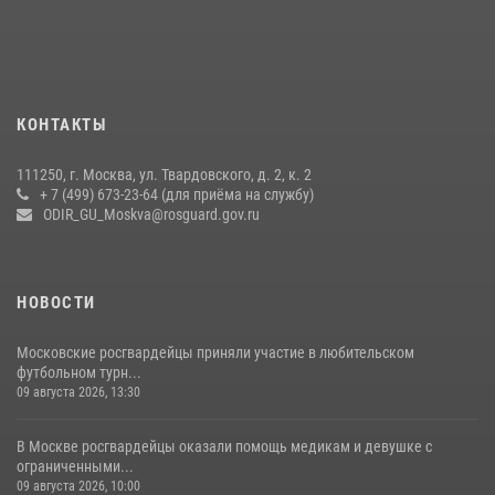
вневедомственной охраны столичного главка Росгвардии отмечает
своё 32-летие (видео)
18 июля 2026, 08:00
8
1
Охрану общественного порядка и безопасность на футбольном
КОНТАКТЫ
матче в Москве обеспечила Росгвардия (видео)
06 августа 2026, 08:30
1
111250, г. Москва, ул. Твардовского, д. 2, к. 2
+ 7 (499) 673-23-64 (для приёма на службу)
Центральный округ Росгвардии отмечает 105-летие
ODIR_GU_Moskva@rosguard.gov.ru
15 июля 2026, 09:00
НОВОСТИ
Московские росгвардейцы приняли участие в любительском
футбольном турн...
09 августа 2026, 13:30
В Москве росгвардейцы оказали помощь медикам и девушке с
ограниченными...
09 августа 2026, 10:00