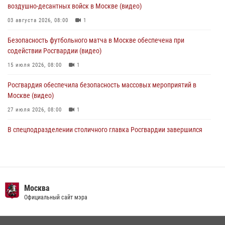
06 августа 2026, 11:20
1
воздушно-десантных войск в Москве (видео)
Охрану общественного порядка и безопасность на футбольном
03 августа 2026, 08:00
1
матче в Москве обеспечила Росгвардия (видео)
Безопасность футбольного матча в Москве обеспечена при
06 августа 2026, 08:30
1
содействии Росгвардии (видео)
15 июля 2026, 08:00
1
Росгвардия обеспечила безопасность массовых мероприятий в
Москве (видео)
27 июля 2026, 08:00
1
В спецподразделении столичного главка Росгвардии завершился
чемпионат по самбо (виео)
15 июля 2026, 14:00
8
1
Росгвардецы проверили места массового пребывания молодежи в
районе Китай-города (видео)
Москва
Официальный сайт мэра
30 июля 2026, 14:00
1
Центр профессиональной подготовки сотрудников