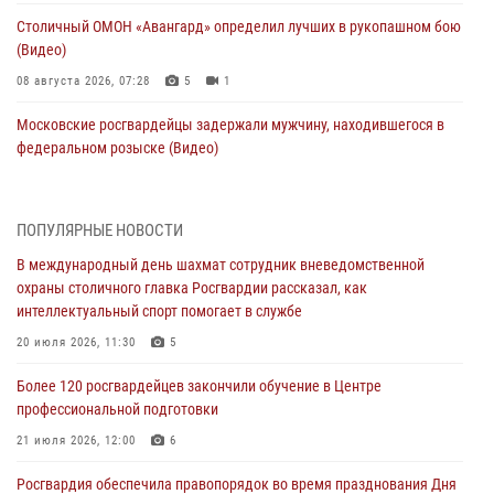
Столичный ОМОН «Авангард» определил лучших в рукопашном бою
(Видео)
08 августа 2026, 07:28
5
1
Московские росгвардейцы задержали мужчину, находившегося в
федеральном розыске (Видео)
07 августа 2026, 11:47
1
В центре столицы росгвардейцы задержали мужчину, пытавшегося
ПОПУЛЯРНЫЕ НОВОСТИ
проникнуть на охраняемый объект через крышу (Видео)
В международный день шахмат сотрудник вневедомственной
07 августа 2026, 09:26
1
охраны столичного главка Росгвардии рассказал, как
интеллектуальный спорт помогает в службе
Столичное управление вневедомственной охраны Росгвардии
признано лучшим по итогам полугодия на всероссийском
20 июля 2026, 11:30
5
совещании в Нижнем Новгороде (видео)
Более 120 росгвардейцев закончили обучение в Центре
06 августа 2026, 14:59
10
1
профессиональной подготовки
Столичные росгвардейцы задержали троих мужчин, устроивших
21 июля 2026, 12:00
6
пьяный дебош в баре (видео)
Росгвардия обеспечила правопорядок во время празднования Дня