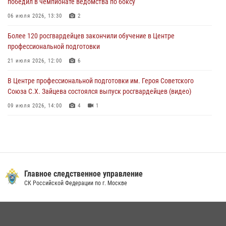
победил в чемпионате ведомства по боксу
сломался автомобиль на проезжей части (Видео)
06 июля 2026, 13:30
2
02 августа 2026, 11:54
1
Более 120 росгвардейцев закончили обучение в Центре
профессиональной подготовки
21 июля 2026, 12:00
6
В Центре профессиональной подготовки им. Героя Советского
Союза С.Х. Зайцева состоялся выпуск росгвардейцев (видео)
09 июля 2026, 14:00
4
1
Росгвардия обеспечила правопорядок во время празднования Дня
воздушно-десантных войск в Москве (видео)
03 августа 2026, 08:00
1
Пазл счастливой жизни: история любви и службы сотрудников
Главное следственное управление
вневедомственной охраны Росгвардии
СК Российской Федерации по г. Москве
08 июля 2026, 14:30
2
Безопасность футбольного матча в Москве обеспечена при
содействии Росгвардии (видео)