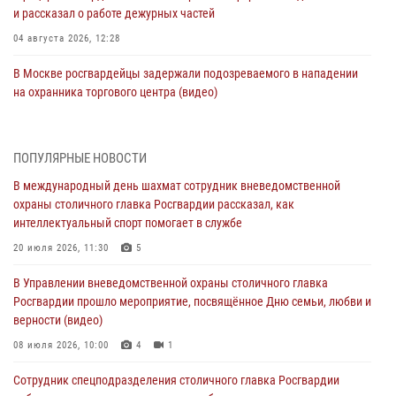
и рассказал о работе дежурных частей
04 августа 2026, 12:28
В Москве росгвардейцы задержали подозреваемого в нападении
на охранника торгового центра (видео)
04 августа 2026, 08:26
1
В Главном управлении Росгвардии по городу Москве подвели итоги
ПОПУЛЯРНЫЕ НОВОСТИ
работы подразделений за прошедший месяц
В международный день шахмат сотрудник вневедомственной
03 августа 2026, 13:00
охраны столичного главка Росгвардии рассказал, как
интеллектуальный спорт помогает в службе
На востоке Москвы сотрудники Росгвардии задержали мужчину,
находящегося в федеральном розыске (видео)
20 июля 2026, 11:30
5
03 августа 2026, 12:00
1
В Управлении вневедомственной охраны столичного главка
Росгвардии прошло мероприятие, посвящённое Дню семьи, любви и
Росгвардия обеспечила правопорядок во время празднования Дня
верности (видео)
воздушно-десантных войск в Москве (видео)
08 июля 2026, 10:00
4
1
03 августа 2026, 08:00
1
Сотрудник спецподразделения столичного главка Росгвардии
Московские росгвардейцы пришли на помощь семье, у которой