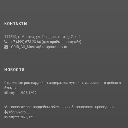
15 июля 2026, 08:00
1
Росгвардия обеспечила безопасность массовых мероприятий в
КОНТАКТЫ
Москве (видео)
27 июля 2026, 08:00
1
111250, г. Москва, ул. Твардовского, д. 2, к. 2
+ 7 (499) 673-23-64 (для приёма на службу)
В спецподразделении столичного главка Росгвардии завершился
ODIR_GU_Moskva@rosguard.gov.ru
чемпионат по самбо (виео)
15 июля 2026, 14:00
8
1
НОВОСТИ
Столичные росгвардейцы задержали мужчину, устроившего дебош в
букмекер...
05 августа 2026, 12:39
Московские росгвардейцы обеспечили безопасность проведения
футбольного...
05 августа 2026, 12:35