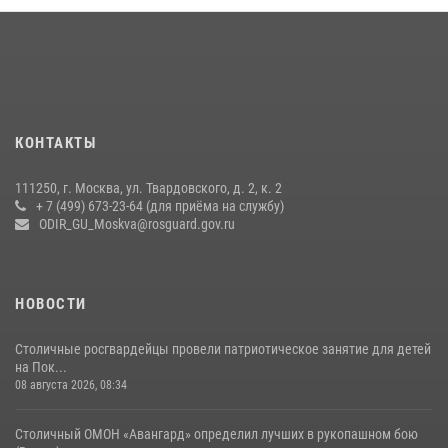
В спецподразделении столичного главка Росгвардии завершился
чемпионат по самбо (виео)
15 июля 2026, 14:00
8
1
Центр профессиональной подготовки сотрудников
вневедомственной охраны столичного главка Росгвардии отмечает
КОНТАКТЫ
своё 32-летие (видео)
18 июля 2026, 08:00
8
1
111250, г. Москва, ул. Твардовского, д. 2, к. 2
+ 7 (499) 673-23-64 (для приёма на службу)
Росгвардецы проверили места массового пребывания молодежи в
ODIR_GU_Moskva@rosguard.gov.ru
районе Китай-города (видео)
30 июля 2026, 14:00
1
НОВОСТИ
Столичные росгвардейцы провели патриотическое занятие для детей
на Пок...
08 августа 2026, 08:34
Столичный ОМОН «Авангард» определил лучших в рукопашном бою