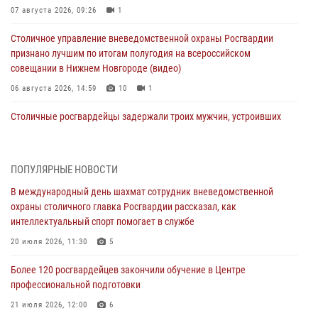
07 августа 2026, 09:26
1
Столичное управление вневедомственной охраны Росгвардии
признано лучшим по итогам полугодия на всероссийском
совещании в Нижнем Новгороде (видео)
06 августа 2026, 14:59
10
1
Столичные росгвардейцы задержали троих мужчин, устроивших
пьяный дебош в баре (видео)
06 августа 2026, 11:20
1
ПОПУЛЯРНЫЕ НОВОСТИ
Охрану общественного порядка и безопасность на футбольном
В международный день шахмат сотрудник вневедомственной
матче в Москве обеспечила Росгвардия (видео)
охраны столичного главка Росгвардии рассказал, как
06 августа 2026, 08:30
1
интеллектуальный спорт помогает в службе
Столичные росгвардейцы задержали мужчину, устроившего дебош
20 июля 2026, 11:30
5
в букмекерской конторе (Видео)
Более 120 росгвардейцев закончили обучение в Центре
05 августа 2026, 12:39
1
профессиональной подготовки
Московские росгвардейцы обеспечили безопасность проведения
21 июля 2026, 12:00
6