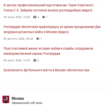
футбольного матча Кубка России (Видео)
В Центре профессиональной подготовки им. Героя Советского
05 августа 2026, 12:35
1
Союза С.Х. Зайцева состоялся выпуск росгвардейцев (видео)
Делегация МВД Республики Беларусь ознакомилась с передовыми
09 июля 2026, 14:00
4
1
методами работы Росгвардии в Москве (видео)
Росгвардия обеспечила правопорядок во время празднования Дня
04 августа 2026, 18:16
5
1
воздушно-десантных войск в Москве (видео)
03 августа 2026, 08:00
1
Пазл счастливой жизни: история любви и службы сотрудников
вневедомственной охраны Росгвардии
08 июля 2026, 14:30
2
Безопасность футбольного матча в Москве обеспечена при
содействии Росгвардии (видео)
15 июля 2026, 08:00
1
Росгвардия обеспечила безопасность массовых мероприятий в
Москве (видео)
Москва
Официальный сайт мэра
27 июля 2026, 08:00
1