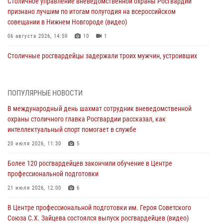
Столичное управление вневедомственной охраны Росгвардии
признано лучшим по итогам полугодия на всероссийском
совещании в Нижнем Новгороде (видео)
06 августа 2026, 14:59
10
1
Столичные росгвардейцы задержали троих мужчин, устроивших
пьяный дебош в баре (видео)
06 августа 2026, 11:20
1
ПОПУЛЯРНЫЕ НОВОСТИ
Охрану общественного порядка и безопасность на футбольном
В международный день шахмат сотрудник вневедомственной
матче в Москве обеспечила Росгвардия (видео)
охраны столичного главка Росгвардии рассказал, как
06 августа 2026, 08:30
1
интеллектуальный спорт помогает в службе
Столичные росгвардейцы задержали мужчину, устроившего дебош
20 июля 2026, 11:30
5
в букмекерской конторе (Видео)
Более 120 росгвардейцев закончили обучение в Центре
05 августа 2026, 12:39
1
профессиональной подготовки
Московские росгвардейцы обеспечили безопасность проведения
21 июля 2026, 12:00
6
футбольного матча Кубка России (Видео)
В Центре профессиональной подготовки им. Героя Советского
05 августа 2026, 12:35
1
Союза С.Х. Зайцева состоялся выпуск росгвардейцев (видео)