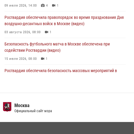
Делегация МВД Республики Беларусь ознакомилась с передовыми
09 июля 2026, 14:00
4
1
методами работы Росгвардии в Москве (видео)
Росгвардия обеспечила правопорядок во время празднования Дня
04 августа 2026, 18:16
5
1
воздушно-десантных войск в Москве (видео)
03 августа 2026, 08:00
1
Безопасность футбольного матча в Москве обеспечена при
содействии Росгвардии (видео)
15 июля 2026, 08:00
1
Росгвардия обеспечила безопасность массовых мероприятий в
Москве (видео)
27 июля 2026, 08:00
1
В спецподразделении столичного главка Росгвардии завершился
чемпионат по самбо (виео)
Москва
Официальный сайт мэра
15 июля 2026, 14:00
8
1
Центр профессиональной подготовки сотрудников
вневедомственной охраны столичного главка Росгвардии отмечает