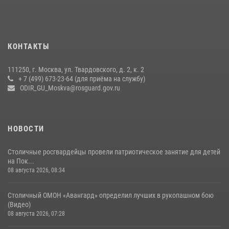
своё 32-летие (видео)
18 июля 2026, 08:00
8
1
Охрану общественного порядка и безопасность на футбольном
КОНТАКТЫ
матче в Москве обеспечила Росгвардия (видео)
06 августа 2026, 08:30
1
111250, г. Москва, ул. Твардовского, д. 2, к. 2
+ 7 (499) 673-23-64 (для приёма на службу)
Росгвардецы проверили места массового пребывания молодежи в
ODIR_GU_Moskva@rosguard.gov.ru
районе Китай-города (видео)
30 июля 2026, 14:00
1
НОВОСТИ
Столичные росгвардейцы провели патриотическое занятие для детей
на Пок...
08 августа 2026, 08:34
Столичный ОМОН «Авангард» определил лучших в рукопашном бою
(Видео)
08 августа 2026, 07:28