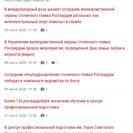
ПОПУЛЯРНЫЕ НОВОСТИ
работы подразделений за прошедший месяц
В международный день шахмат сотрудник вневедомственной
03 августа 2026, 13:00
охраны столичного главка Росгвардии рассказал, как
интеллектуальный спорт помогает в службе
На востоке Москвы сотрудники Росгвардии задержали мужчину,
находящегося в федеральном розыске (видео)
20 июля 2026, 11:30
5
03 августа 2026, 12:00
1
В Управлении вневедомственной охраны столичного главка
Росгвардии прошло мероприятие, посвящённое Дню семьи, любви и
Росгвардия обеспечила правопорядок во время празднования Дня
верности (видео)
воздушно-десантных войск в Москве (видео)
08 июля 2026, 10:00
4
1
03 августа 2026, 08:00
1
Сотрудник спецподразделения столичного главка Росгвардии
Московские росгвардейцы пришли на помощь семье, у которой
победил в чемпионате ведомства по боксу
сломался автомобиль на проезжей части (Видео)
06 июля 2026, 13:30
2
02 августа 2026, 11:54
1
Более 120 росгвардейцев закончили обучение в Центре
профессиональной подготовки
21 июля 2026, 12:00
6
В Центре профессиональной подготовки им. Героя Советского