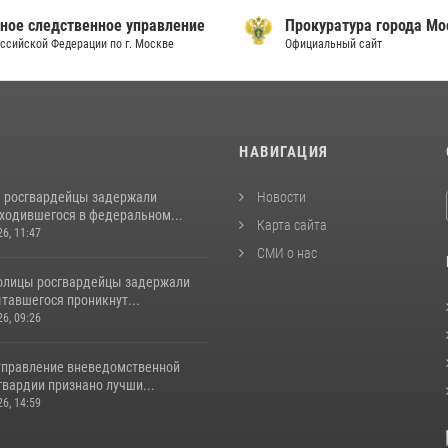
ое следственное управление
Прокуратура города Мо
сийской Федерации по г. Москве
Официальный сайт
И
НАВИГАЦИЯ
 росгвардейцы задержали
Новости
аходившегося в федеральном...
Карта сайта
26, 11:47
СМИ о нас
толицы росгвардейцы задержали
тавшегося проникнут...
26, 09:26
управление вневедомственной
гвардии признано лучши...
26, 14:59