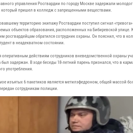
лавного управления Росгвардии по городу Москве задержали молодог
, который пришел в колледж с запрещенными веществами.
овавшему территорию экипажу Росгвардии поступил сигнал «тревога»
яемых объектов образования, расположенных на Бибиревской улице. 
м росгвардейцам обратился сотрудник охраны. Он пояснил, что в ко
тудент в неадекватном состоянии.
я оперативным действиям сотрудников вневедомственной охраны уч
был задержан. В ходе беседы 18-летний парень признался, что в карм
ого употребления.
мое изъятых 6 пакетиков является метилэфедроном, общей массой бо
передан сотрудникам полиции.