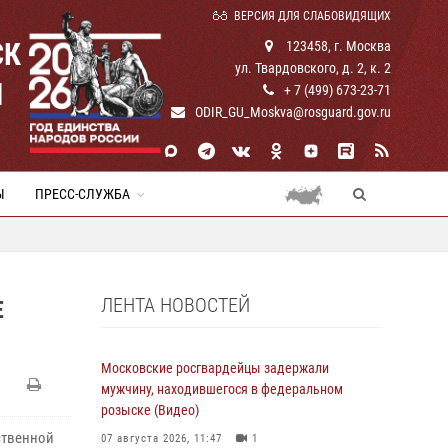
ВЕРСИЯ ДЛЯ СЛАБОВИДЯЩИХ
СК
123458, г. Москва
ул. Твардовского, д. 2, к. 2
И
+ 7 (499) 673-23-71
ODIR_GU_Moskva@rosguard.gov.ru
Ы
ПРЕСС-СЛУЖБА
ЛЕНТА НОВОСТЕЙ
Е
Московские росгвардейцы задержали
мужчину, находившегося в федеральном
розыске (Видео)
ственной
07 августа 2026, 11:47
1