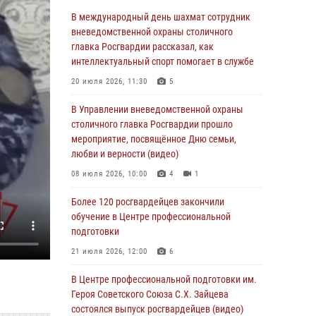
06 августа 2026, 08:30
1
В международный день шахмат сотрудник
Столичные росгвардейцы задержали
вневедомственной охраны столичного
мужчину, устроившего дебош в букмекерской
главка Росгвардии рассказал, как
конторе (Видео)
интеллектуальный спорт помогает в службе
05 августа 2026, 12:39
1
20 июля 2026, 11:30
5
Московские росгвардейцы обеспечили
В Управлении вневедомственной охраны
безопасность проведения футбольного матча
столичного главка Росгвардии прошло
Кубка России (Видео)
мероприятие, посвящённое Дню семьи,
любви и верности (видео)
05 августа 2026, 12:35
1
08 июля 2026, 10:00
4
1
Делегация МВД Республики Беларусь
ознакомилась с передовыми методами
Более 120 росгвардейцев закончили
работы Росгвардии в Москве (видео)
обучение в Центре профессиональной
подготовки
04 августа 2026, 18:16
5
1
21 июля 2026, 12:00
6
В столичном главке Росгвардии завершился
чемпионат по самбо и боевому самбо.
В Центре профессиональной подготовки им.
(видео)
Героя Советского Союза С.Х. Зайцева
состоялся выпуск росгвардейцев (видео)
04 августа 2026, 14:00
7
1