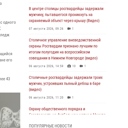
о
В центре столицы росгвардейцы задержали
мужчину, пытавшегося проникнуть на
охраняемый объект через крышу (Видео)
 с одного
К
07 августа 2026, 09:26
1
лледж
Столичное управление вневедомственной
охраны Росгвардии признано лучшим по
итогам полугодия на всероссийском
ащийся
совещании в Нижнем Новгороде (видео)
ане его
06 августа 2026, 14:59
10
1
Столичные росгвардейцы задержали троих
лее 43
мужчин, устроивших пьяный дебош в баре
(видео)
06 августа 2026, 11:20
1
Охрану общественного порядка и
безопасность на футбольном матче в Москве
обеспечила Росгвардия (видео)
ПОПУЛЯРНЫЕ НОВОСТИ