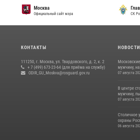
Москва
Главн
Официальный сайт мэра
СК Рос
КОНТАКТЫ
НОВОСТ
111250, г. Москва, ул. Твардовского, д. 2, к. 2
Московские
+ 7 (499) 673-23-64 (для приёма на службу)
мужчину, н
ODIR_GU_Moskva@rosguard.gov.ru
07 августа 20
В центре с
мужчину, пы
07 августа 20
Столичное 
охраны Рос
06 августа 20