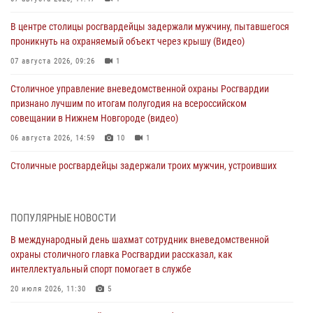
В центре столицы росгвардейцы задержали мужчину, пытавшегося
проникнуть на охраняемый объект через крышу (Видео)
07 августа 2026, 09:26
1
Столичное управление вневедомственной охраны Росгвардии
признано лучшим по итогам полугодия на всероссийском
совещании в Нижнем Новгороде (видео)
06 августа 2026, 14:59
10
1
Столичные росгвардейцы задержали троих мужчин, устроивших
пьяный дебош в баре (видео)
06 августа 2026, 11:20
1
ПОПУЛЯРНЫЕ НОВОСТИ
Охрану общественного порядка и безопасность на футбольном
В международный день шахмат сотрудник вневедомственной
матче в Москве обеспечила Росгвардия (видео)
охраны столичного главка Росгвардии рассказал, как
06 августа 2026, 08:30
1
интеллектуальный спорт помогает в службе
Столичные росгвардейцы задержали мужчину, устроившего дебош
20 июля 2026, 11:30
5
в букмекерской конторе (Видео)