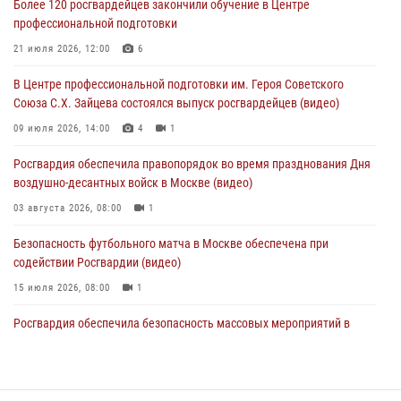
Более 120 росгвардейцев закончили обучение в Центре
05 августа 2026, 12:39
1
профессиональной подготовки
Московские росгвардейцы обеспечили безопасность проведения
21 июля 2026, 12:00
6
футбольного матча Кубка России (Видео)
В Центре профессиональной подготовки им. Героя Советского
05 августа 2026, 12:35
1
Союза С.Х. Зайцева состоялся выпуск росгвардейцев (видео)
Делегация МВД Республики Беларусь ознакомилась с передовыми
09 июля 2026, 14:00
4
1
методами работы Росгвардии в Москве (видео)
Росгвардия обеспечила правопорядок во время празднования Дня
04 августа 2026, 18:16
5
1
воздушно-десантных войск в Москве (видео)
03 августа 2026, 08:00
1
Безопасность футбольного матча в Москве обеспечена при
содействии Росгвардии (видео)
15 июля 2026, 08:00
1
Росгвардия обеспечила безопасность массовых мероприятий в
Москве (видео)
27 июля 2026, 08:00
1