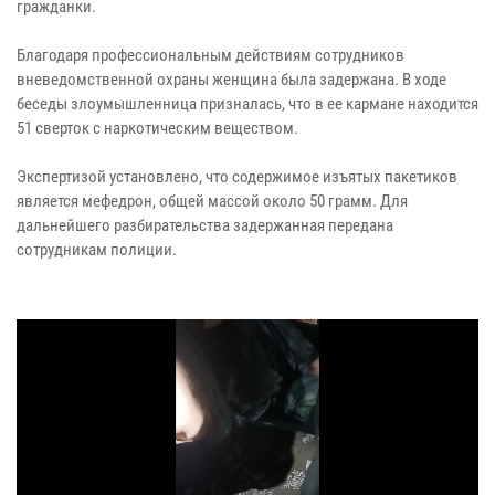
гражданки.
Благодаря профессиональным действиям сотрудников
вневедомственной охраны женщина была задержана. В ходе
беседы злоумышленница призналась, что в ее кармане находится
51 сверток с наркотическим веществом.
Экспертизой установлено, что содержимое изъятых пакетиков
является мефедрон, общей массой около 50 грамм. Для
дальнейшего разбирательства задержанная передана
сотрудникам полиции.