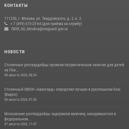
Охрану общественного порядка и безопасность на футбольном
КОНТАКТЫ
матче в Москве обеспечила Росгвардия (видео)
06 августа 2026, 08:30
1
111250, г. Москва, ул. Твардовского, д. 2, к. 2
+ 7 (499) 673-23-64 (для приёма на службу)
Росгвардецы проверили места массового пребывания молодежи в
ODIR_GU_Moskva@rosguard.gov.ru
районе Китай-города (видео)
30 июля 2026, 14:00
1
НОВОСТИ
Столичные росгвардейцы провели патриотическое занятие для детей
на Пок...
08 августа 2026, 08:34
Столичный ОМОН «Авангард» определил лучших в рукопашном бою
(Видео)
08 августа 2026, 07:28
Московские росгвардейцы задержали мужчину, находившегося в
федеральном...
07 августа 2026, 11:47