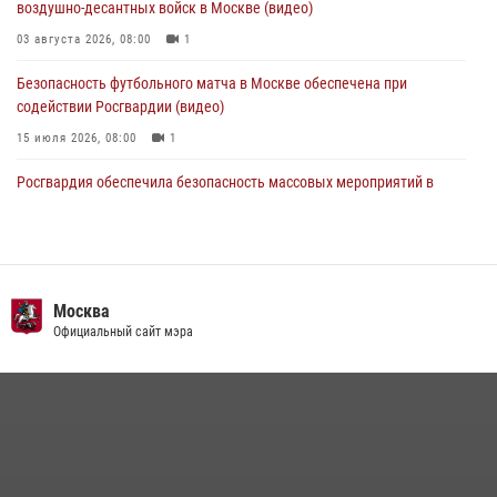
воздушно-десантных войск в Москве (видео)
03 августа 2026, 08:00
1
Безопасность футбольного матча в Москве обеспечена при
содействии Росгвардии (видео)
15 июля 2026, 08:00
1
Росгвардия обеспечила безопасность массовых мероприятий в
Москве (видео)
27 июля 2026, 08:00
1
В спецподразделении столичного главка Росгвардии завершился
чемпионат по самбо (виео)
Москва
Официальный сайт мэра
15 июля 2026, 14:00
8
1
Центр профессиональной подготовки сотрудников
вневедомственной охраны столичного главка Росгвардии отмечает
своё 32-летие (видео)
18 июля 2026, 08:00
8
1