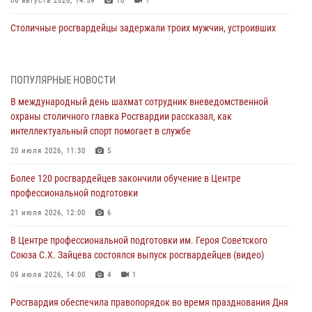
06 августа 2026, 14:59
10
1
Столичные росгвардейцы задержали троих мужчин, устроивших
пьяный дебош в баре (видео)
06 августа 2026, 11:20
1
ПОПУЛЯРНЫЕ НОВОСТИ
Охрану общественного порядка и безопасность на футбольном
В международный день шахмат сотрудник вневедомственной
матче в Москве обеспечила Росгвардия (видео)
охраны столичного главка Росгвардии рассказал, как
06 августа 2026, 08:30
1
интеллектуальный спорт помогает в службе
Столичные росгвардейцы задержали мужчину, устроившего дебош
20 июля 2026, 11:30
5
в букмекерской конторе (Видео)
Более 120 росгвардейцев закончили обучение в Центре
05 августа 2026, 12:39
1
профессиональной подготовки
Московские росгвардейцы обеспечили безопасность проведения
21 июля 2026, 12:00
6
футбольного матча Кубка России (Видео)
В Центре профессиональной подготовки им. Героя Советского
05 августа 2026, 12:35
1
Союза С.Х. Зайцева состоялся выпуск росгвардейцев (видео)
Делегация МВД Республики Беларусь ознакомилась с передовыми
09 июля 2026, 14:00
4
1
методами работы Росгвардии в Москве (видео)
Росгвардия обеспечила правопорядок во время празднования Дня
04 августа 2026, 18:16
5
1