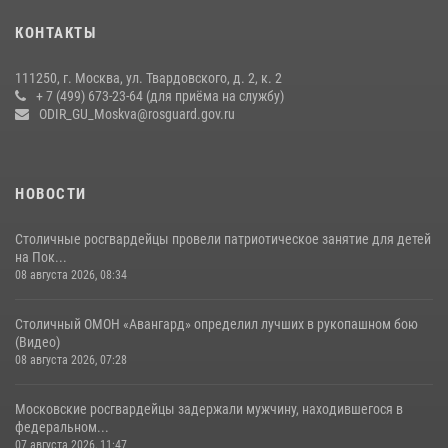
Охрану общественного порядка и безопасность на футбольном
КОНТАКТЫ
матче в Москве обеспечила Росгвардия (видео)
06 августа 2026, 08:30
1
111250, г. Москва, ул. Твардовского, д. 2, к. 2
+ 7 (499) 673-23-64 (для приёма на службу)
Росгвардецы проверили места массового пребывания молодежи в
ODIR_GU_Moskva@rosguard.gov.ru
районе Китай-города (видео)
30 июля 2026, 14:00
1
НОВОСТИ
Столичные росгвардейцы провели патриотическое занятие для детей
на Пок...
08 августа 2026, 08:34
Столичный ОМОН «Авангард» определил лучших в рукопашном бою
(Видео)
08 августа 2026, 07:28
Московские росгвардейцы задержали мужчину, находившегося в
федеральном...
07 августа 2026, 11:47