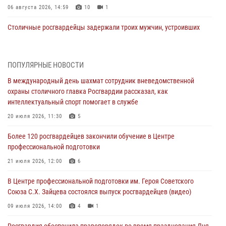
06 августа 2026, 14:59
10
1
Столичные росгвардейцы задержали троих мужчин, устроивших
пьяный дебош в баре (видео)
06 августа 2026, 11:20
1
ПОПУЛЯРНЫЕ НОВОСТИ
Охрану общественного порядка и безопасность на футбольном
В международный день шахмат сотрудник вневедомственной
матче в Москве обеспечила Росгвардия (видео)
охраны столичного главка Росгвардии рассказал, как
06 августа 2026, 08:30
1
интеллектуальный спорт помогает в службе
Столичные росгвардейцы задержали мужчину, устроившего дебош
20 июля 2026, 11:30
5
в букмекерской конторе (Видео)
Более 120 росгвардейцев закончили обучение в Центре
05 августа 2026, 12:39
1
профессиональной подготовки
Московские росгвардейцы обеспечили безопасность проведения
21 июля 2026, 12:00
6
футбольного матча Кубка России (Видео)
В Центре профессиональной подготовки им. Героя Советского
05 августа 2026, 12:35
1
Союза С.Х. Зайцева состоялся выпуск росгвардейцев (видео)
Делегация МВД Республики Беларусь ознакомилась с передовыми
09 июля 2026, 14:00
4
1
методами работы Росгвардии в Москве (видео)
Росгвардия обеспечила правопорядок во время празднования Дня