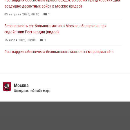
04 августа 2026, 18:16
5
1
воздушно-десантных войск в Москве (видео)
03 августа 2026, 08:00
1
Безопасность футбольного матча в Москве обеспечена при
содействии Росгвардии (видео)
15 июля 2026, 08:00
1
Росгвардия обеспечила безопасность массовых мероприятий в
Москве (видео)
27 июля 2026, 08:00
1
В спецподразделении столичного главка Росгвардии завершился
чемпионат по самбо (виео)
Москва
Официальный сайт мэра
15 июля 2026, 14:00
8
1
Центр профессиональной подготовки сотрудников
вневедомственной охраны столичного главка Росгвардии отмечает
своё 32-летие (видео)
18 июля 2026, 08:00
8
1