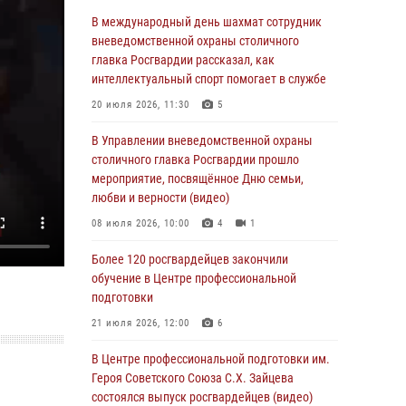
05 августа 2026, 12:39
1
В международный день шахмат сотрудник
Московские росгвардейцы обеспечили
вневедомственной охраны столичного
безопасность проведения футбольного матча
главка Росгвардии рассказал, как
Кубка России (Видео)
интеллектуальный спорт помогает в службе
05 августа 2026, 12:35
1
20 июля 2026, 11:30
5
Делегация МВД Республики Беларусь
В Управлении вневедомственной охраны
ознакомилась с передовыми методами
столичного главка Росгвардии прошло
работы Росгвардии в Москве (видео)
мероприятие, посвящённое Дню семьи,
любви и верности (видео)
04 августа 2026, 18:16
5
1
08 июля 2026, 10:00
4
1
В столичном главке Росгвардии завершился
чемпионат по самбо и боевому самбо.
Более 120 росгвардейцев закончили
(видео)
обучение в Центре профессиональной
подготовки
04 августа 2026, 14:00
7
1
21 июля 2026, 12:00
6
Офицер Росгвардии стал гостем прямого
эфира на «Радио Москвы» и рассказал о
В Центре профессиональной подготовки им.
работе дежурных частей
Героя Советского Союза С.Х. Зайцева
состоялся выпуск росгвардейцев (видео)
04 августа 2026, 12:28