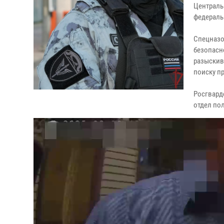
Централь
федераль
Спецназо
безопасн
разыскив
поиску п
Росгвард
отдел по