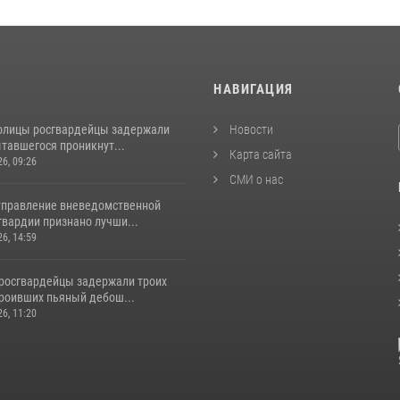
И
НАВИГАЦИЯ
толицы росгвардейцы задержали
Новости
тавшегося проникнут...
Карта сайта
26, 09:26
СМИ о нас
управление вневедомственной
гвардии признано лучши...
26, 14:59
росгвардейцы задержали троих
троивших пьяный дебош...
26, 11:20