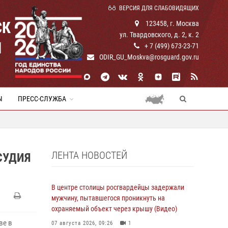
ВЕРСИЯ ДЛЯ СЛАБОВИДЯЩИХ
СК
123458, г. Москва
ул. Твардовского, д. 2, к. 2
И
+ 7 (499) 673-23-71
ODIR_GU_Moskva@rosguard.gov.ru
Ы
ПРЕСС-СЛУЖБА
ЛЕНТА НОВОСТЕЙ
СУДИЯ
В центре столицы росгвардейцы задержали
мужчину, пытавшегося проникнуть на
охраняемый объект через крышу (Видео)
ве в
07 августа 2026, 09:26
1