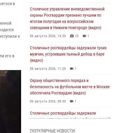
шегося в
Столичное управление вневедомственной
охраны Росгвардии признано лучшим по
итогам полугодия на всероссийском
венной
совещании в Нижнем Новгороде (видео)
ходится
иступили к
06 августа 2026, 14:59
10
1
Столичные росгвардейцы задержали троих
мужчин, устроивших пьяный дебош в баре
ли его в
(видео)
06 августа 2026, 11:20
1
Охрану общественного порядка и
безопасность на футбольном матче в Москве
обеспечила Росгвардия (видео)
06 августа 2026, 08:30
1
Столичные росгвардейцы задержали
мужчину, устроившего дебош в букмекерской
конторе (Видео)
ПОПУЛЯРНЫЕ НОВОСТИ