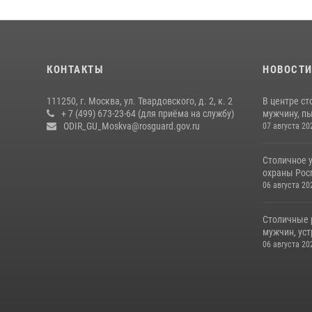
КОНТАКТЫ
НОВОСТ
111250, г. Москва, ул. Твардовского, д. 2, к. 2
В центре с
+ 7 (499) 673-23-64 (для приёма на службу)
мужчину, пы
ODIR_GU_Moskva@rosguard.gov.ru
07 августа 20
Столичное 
охраны Рос
06 августа 20
Столичные 
мужчин, ус
06 августа 20