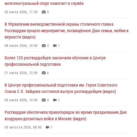
04 августа 2026, 18:16
5
1
интеллектуальный спорт помогает в службе
В столичном главке Росгвардии завершился чемпионат по самбо и
20 июля 2026, 11:30
5
боевому самбо. (видео)
В Управлении вневедомственной охраны столичного главка
04 августа 2026, 14:00
7
1
Росгвардии прошло мероприятие, посвящённое Дню семьи, любви и
верности (видео)
Офицер Росгвардии стал гостем прямого эфира на «Радио Москвы»
и рассказал о работе дежурных частей
08 июля 2026, 10:00
4
1
04 августа 2026, 12:28
Более 120 росгвардейцев закончили обучение в Центре
профессиональной подготовки
В Москве росгвардейцы задержали подозреваемого в нападении
на охранника торгового центра (видео)
21 июля 2026, 12:00
6
04 августа 2026, 08:26
1
В Центре профессиональной подготовки им. Героя Советского
Союза С.Х. Зайцева состоялся выпуск росгвардейцев (видео)
09 июля 2026, 14:00
4
1
Росгвардия обеспечила правопорядок во время празднования Дня
воздушно-десантных войск в Москве (видео)
03 августа 2026, 08:00
1