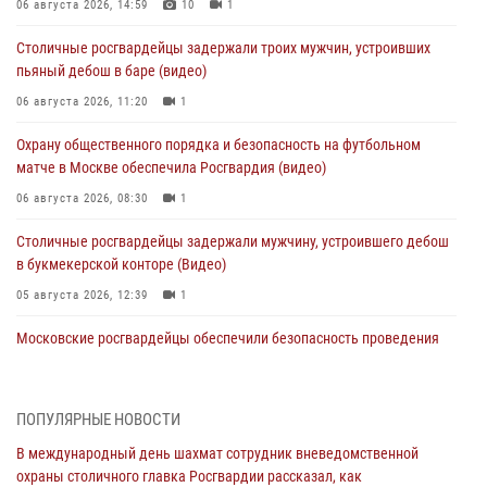
06 августа 2026, 14:59
10
1
Столичные росгвардейцы задержали троих мужчин, устроивших
пьяный дебош в баре (видео)
06 августа 2026, 11:20
1
Охрану общественного порядка и безопасность на футбольном
матче в Москве обеспечила Росгвардия (видео)
06 августа 2026, 08:30
1
Столичные росгвардейцы задержали мужчину, устроившего дебош
в букмекерской конторе (Видео)
05 августа 2026, 12:39
1
Московские росгвардейцы обеспечили безопасность проведения
футбольного матча Кубка России (Видео)
05 августа 2026, 12:35
1
ПОПУЛЯРНЫЕ НОВОСТИ
Делегация МВД Республики Беларусь ознакомилась с передовыми
В международный день шахмат сотрудник вневедомственной
методами работы Росгвардии в Москве (видео)
охраны столичного главка Росгвардии рассказал, как