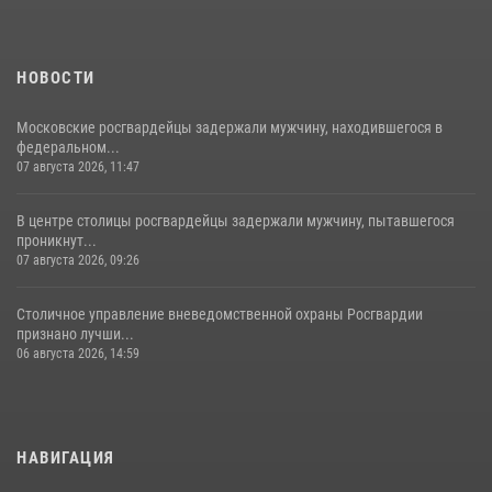
вневедомственной охраны столичного главка Росгвардии отмечает
своё 32-летие (видео)
18 июля 2026, 08:00
8
1
НОВОСТИ
Московские росгвардейцы задержали мужчину, находившегося в
федеральном...
07 августа 2026, 11:47
В центре столицы росгвардейцы задержали мужчину, пытавшегося
проникнут...
07 августа 2026, 09:26
Столичное управление вневедомственной охраны Росгвардии
признано лучши...
06 августа 2026, 14:59
НАВИГАЦИЯ