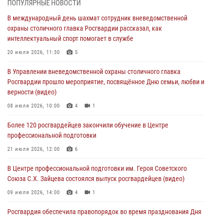
ПОПУЛЯРНЫЕ НОВОСТИ
Московские росгвардейцы обеспечили безопасность проведения
В международный день шахмат сотрудник вневедомственной
футбольного матча Кубка России (Видео)
охраны столичного главка Росгвардии рассказал, как
05 августа 2026, 12:35
1
интеллектуальный спорт помогает в службе
Делегация МВД Республики Беларусь ознакомилась с передовыми
20 июля 2026, 11:30
5
методами работы Росгвардии в Москве (видео)
В Управлении вневедомственной охраны столичного главка
04 августа 2026, 18:16
5
1
Росгвардии прошло мероприятие, посвящённое Дню семьи, любви и
верности (видео)
В столичном главке Росгвардии завершился чемпионат по самбо и
боевому самбо. (видео)
08 июля 2026, 10:00
4
1
04 августа 2026, 14:00
7
1
Более 120 росгвардейцев закончили обучение в Центре
профессиональной подготовки
Офицер Росгвардии стал гостем прямого эфира на «Радио Москвы»
и рассказал о работе дежурных частей
21 июля 2026, 12:00
6
04 августа 2026, 12:28
В Центре профессиональной подготовки им. Героя Советского
Союза С.Х. Зайцева состоялся выпуск росгвардейцев (видео)
09 июля 2026, 14:00
4
1
Росгвардия обеспечила правопорядок во время празднования Дня