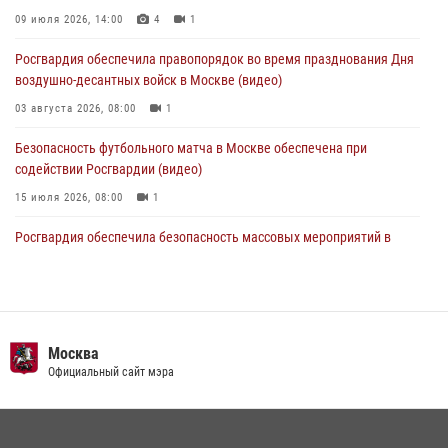
Делегация МВД Республики Беларусь ознакомилась с передовыми
09 июля 2026, 14:00
4
1
методами работы Росгвардии в Москве (видео)
Росгвардия обеспечила правопорядок во время празднования Дня
04 августа 2026, 18:16
5
1
воздушно-десантных войск в Москве (видео)
03 августа 2026, 08:00
1
Безопасность футбольного матча в Москве обеспечена при
содействии Росгвардии (видео)
15 июля 2026, 08:00
1
Росгвардия обеспечила безопасность массовых мероприятий в
Москве (видео)
27 июля 2026, 08:00
1
В спецподразделении столичного главка Росгвардии завершился
чемпионат по самбо (виео)
Москва
Официальный сайт мэра
15 июля 2026, 14:00
8
1
Центр профессиональной подготовки сотрудников
вневедомственной охраны столичного главка Росгвардии отмечает