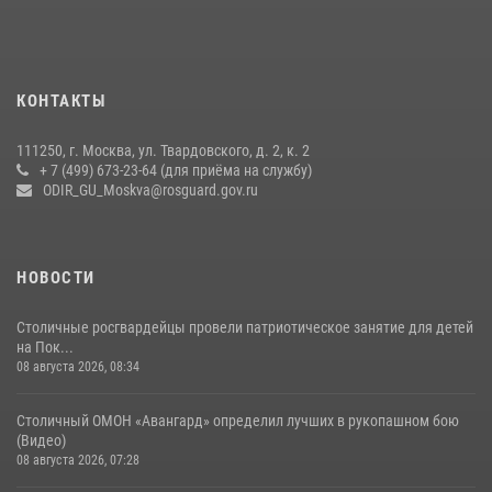
своё 32-летие (видео)
18 июля 2026, 08:00
8
1
Охрану общественного порядка и безопасность на футбольном
КОНТАКТЫ
матче в Москве обеспечила Росгвардия (видео)
06 августа 2026, 08:30
1
111250, г. Москва, ул. Твардовского, д. 2, к. 2
+ 7 (499) 673-23-64 (для приёма на службу)
Росгвардецы проверили места массового пребывания молодежи в
ODIR_GU_Moskva@rosguard.gov.ru
районе Китай-города (видео)
30 июля 2026, 14:00
1
НОВОСТИ
Столичные росгвардейцы провели патриотическое занятие для детей
на Пок...
08 августа 2026, 08:34
Столичный ОМОН «Авангард» определил лучших в рукопашном бою
(Видео)
08 августа 2026, 07:28