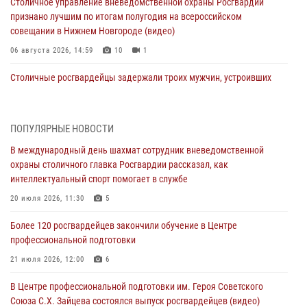
Столичное управление вневедомственной охраны Росгвардии
признано лучшим по итогам полугодия на всероссийском
совещании в Нижнем Новгороде (видео)
06 августа 2026, 14:59
10
1
Столичные росгвардейцы задержали троих мужчин, устроивших
пьяный дебош в баре (видео)
06 августа 2026, 11:20
1
ПОПУЛЯРНЫЕ НОВОСТИ
Охрану общественного порядка и безопасность на футбольном
В международный день шахмат сотрудник вневедомственной
матче в Москве обеспечила Росгвардия (видео)
охраны столичного главка Росгвардии рассказал, как
06 августа 2026, 08:30
1
интеллектуальный спорт помогает в службе
Столичные росгвардейцы задержали мужчину, устроившего дебош
20 июля 2026, 11:30
5
в букмекерской конторе (Видео)
Более 120 росгвардейцев закончили обучение в Центре
05 августа 2026, 12:39
1
профессиональной подготовки
Московские росгвардейцы обеспечили безопасность проведения
21 июля 2026, 12:00
6
футбольного матча Кубка России (Видео)
В Центре профессиональной подготовки им. Героя Советского
05 августа 2026, 12:35
1
Союза С.Х. Зайцева состоялся выпуск росгвардейцев (видео)