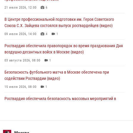
Московские росгвардейцы обеспечили безопасность проведения
21 июля 2026, 12:00
6
футбольного матча Кубка России (Видео)
В Центре профессиональной подготовки им. Героя Советского
05 августа 2026, 12:35
1
Союза С.Х. Зайцева состоялся выпуск росгвардейцев (видео)
Делегация МВД Республики Беларусь ознакомилась с передовыми
09 июля 2026, 14:00
4
1
методами работы Росгвардии в Москве (видео)
Росгвардия обеспечила правопорядок во время празднования Дня
04 августа 2026, 18:16
5
1
воздушно-десантных войск в Москве (видео)
03 августа 2026, 08:00
1
Безопасность футбольного матча в Москве обеспечена при
содействии Росгвардии (видео)
15 июля 2026, 08:00
1
Росгвардия обеспечила безопасность массовых мероприятий в
Москве (видео)
27 июля 2026, 08:00
1
В спецподразделении столичного главка Росгвардии завершился
чемпионат по самбо (виео)