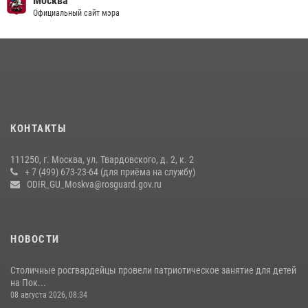
Москва
Официальный сайт мэра
15 июля 2026, 14:00
8
1
Центр профессиональной подготовки сотрудников
вневедомственной охраны столичного главка Росгвардии отмечает
своё 32-летие (видео)
18 июля 2026, 08:00
8
1
Охрану общественного порядка и безопасность на футбольном
КОНТАКТЫ
матче в Москве обеспечила Росгвардия (видео)
06 августа 2026, 08:30
1
111250, г. Москва, ул. Твардовского, д. 2, к. 2
+ 7 (499) 673-23-64 (для приёма на службу)
Росгвардецы проверили места массового пребывания молодежи в
ODIR_GU_Moskva@rosguard.gov.ru
районе Китай-города (видео)
30 июля 2026, 14:00
1
НОВОСТИ
Столичные росгвардейцы провели патриотическое занятие для детей
на Пок...
08 августа 2026, 08:34