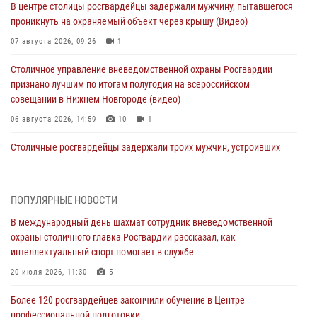
В центре столицы росгвардейцы задержали мужчину, пытавшегося
проникнуть на охраняемый объект через крышу (Видео)
07 августа 2026, 09:26
1
Столичное управление вневедомственной охраны Росгвардии
признано лучшим по итогам полугодия на всероссийском
совещании в Нижнем Новгороде (видео)
06 августа 2026, 14:59
10
1
Столичные росгвардейцы задержали троих мужчин, устроивших
пьяный дебош в баре (видео)
06 августа 2026, 11:20
1
ПОПУЛЯРНЫЕ НОВОСТИ
Охрану общественного порядка и безопасность на футбольном
В международный день шахмат сотрудник вневедомственной
матче в Москве обеспечила Росгвардия (видео)
охраны столичного главка Росгвардии рассказал, как
06 августа 2026, 08:30
1
интеллектуальный спорт помогает в службе
Столичные росгвардейцы задержали мужчину, устроившего дебош
20 июля 2026, 11:30
5
в букмекерской конторе (Видео)
Более 120 росгвардейцев закончили обучение в Центре
05 августа 2026, 12:39
1
профессиональной подготовки