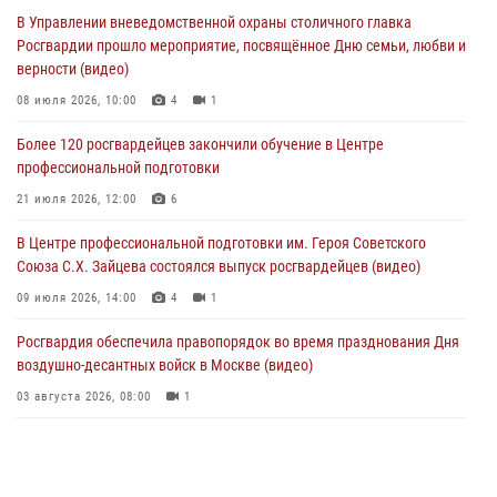
методами работы Росгвардии в Москве (видео)
В Управлении вневедомственной охраны столичного главка
04 августа 2026, 18:16
5
1
Росгвардии прошло мероприятие, посвящённое Дню семьи, любви и
верности (видео)
В столичном главке Росгвардии завершился чемпионат по самбо и
боевому самбо. (видео)
08 июля 2026, 10:00
4
1
04 августа 2026, 14:00
7
1
Более 120 росгвардейцев закончили обучение в Центре
профессиональной подготовки
Офицер Росгвардии стал гостем прямого эфира на «Радио Москвы»
и рассказал о работе дежурных частей
21 июля 2026, 12:00
6
04 августа 2026, 12:28
В Центре профессиональной подготовки им. Героя Советского
Союза С.Х. Зайцева состоялся выпуск росгвардейцев (видео)
09 июля 2026, 14:00
4
1
Росгвардия обеспечила правопорядок во время празднования Дня
воздушно-десантных войск в Москве (видео)
03 августа 2026, 08:00
1
Пазл счастливой жизни: история любви и службы сотрудников
вневедомственной охраны Росгвардии
08 июля 2026, 14:30
2