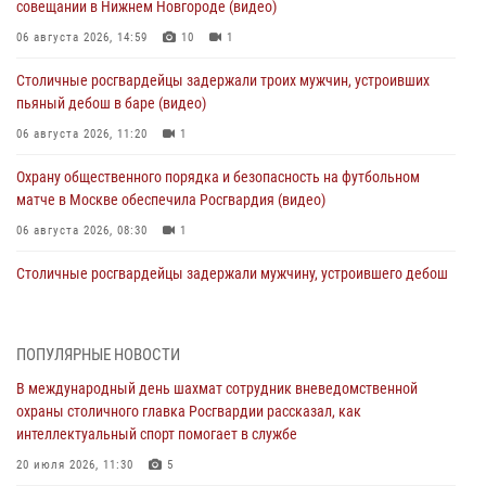
совещании в Нижнем Новгороде (видео)
06 августа 2026, 14:59
10
1
Столичные росгвардейцы задержали троих мужчин, устроивших
пьяный дебош в баре (видео)
06 августа 2026, 11:20
1
Охрану общественного порядка и безопасность на футбольном
матче в Москве обеспечила Росгвардия (видео)
06 августа 2026, 08:30
1
Столичные росгвардейцы задержали мужчину, устроившего дебош
в букмекерской конторе (Видео)
05 августа 2026, 12:39
1
ПОПУЛЯРНЫЕ НОВОСТИ
Московские росгвардейцы обеспечили безопасность проведения
В международный день шахмат сотрудник вневедомственной
футбольного матча Кубка России (Видео)
охраны столичного главка Росгвардии рассказал, как
05 августа 2026, 12:35
1
интеллектуальный спорт помогает в службе
Делегация МВД Республики Беларусь ознакомилась с передовыми
20 июля 2026, 11:30
5