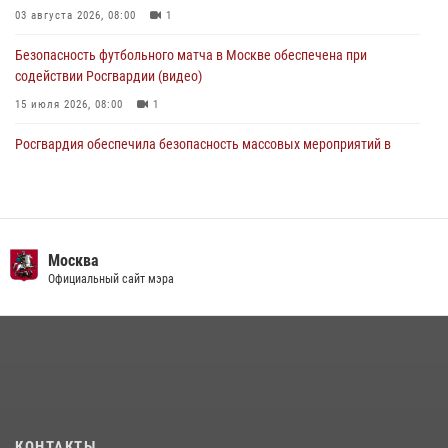
03 августа 2026, 08:00
1
Безопасность футбольного матча в Москве обеспечена при
содействии Росгвардии (видео)
15 июля 2026, 08:00
1
Росгвардия обеспечила безопасность массовых мероприятий в
Москве (видео)
27 июля 2026, 08:00
1
В спецподразделении столичного главка Росгвардии завершился
чемпионат по самбо (виео)
Москва
Официальный сайт мэра
15 июля 2026, 14:00
8
1
Центр профессиональной подготовки сотрудников
вневедомственной охраны столичного главка Росгвардии отмечает
своё 32-летие (видео)
18 июля 2026, 08:00
8
1
Охрану общественного порядка и безопасность на футбольном
КОНТАКТЫ