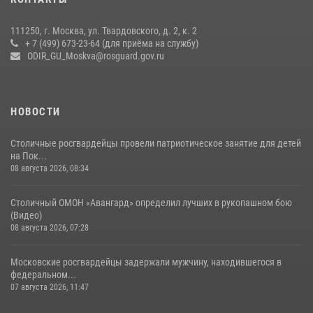
матче в Москве обеспечила Росгвардия (видео)
06 августа 2026, 08:30
1
111250, г. Москва, ул. Твардовского, д. 2, к. 2
+ 7 (499) 673-23-64 (для приёма на службу)
Росгвардецы проверили места массового пребывания молодежи в
ODIR_GU_Moskva@rosguard.gov.ru
районе Китай-города (видео)
30 июля 2026, 14:00
1
НОВОСТИ
Столичные росгвардейцы провели патриотическое занятие для детей
на Пок...
08 августа 2026, 08:34
Столичный ОМОН «Авангард» определил лучших в рукопашном бою
(Видео)
08 августа 2026, 07:28
Московские росгвардейцы задержали мужчину, находившегося в
федеральном...
07 августа 2026, 11:47