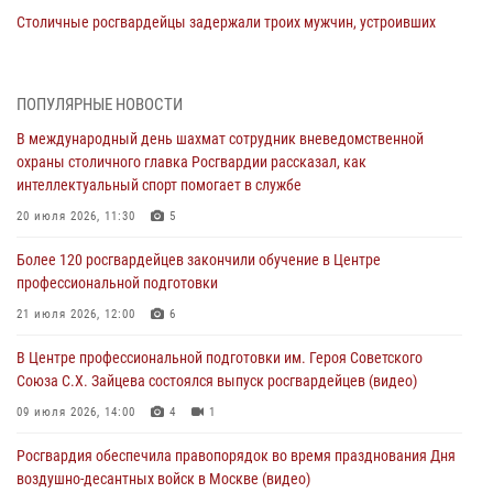
Столичные росгвардейцы задержали троих мужчин, устроивших
пьяный дебош в баре (видео)
06 августа 2026, 11:20
1
ПОПУЛЯРНЫЕ НОВОСТИ
Охрану общественного порядка и безопасность на футбольном
В международный день шахмат сотрудник вневедомственной
матче в Москве обеспечила Росгвардия (видео)
охраны столичного главка Росгвардии рассказал, как
06 августа 2026, 08:30
1
интеллектуальный спорт помогает в службе
Столичные росгвардейцы задержали мужчину, устроившего дебош
20 июля 2026, 11:30
5
в букмекерской конторе (Видео)
Более 120 росгвардейцев закончили обучение в Центре
05 августа 2026, 12:39
1
профессиональной подготовки
Московские росгвардейцы обеспечили безопасность проведения
21 июля 2026, 12:00
6
футбольного матча Кубка России (Видео)
В Центре профессиональной подготовки им. Героя Советского
05 августа 2026, 12:35
1
Союза С.Х. Зайцева состоялся выпуск росгвардейцев (видео)
Делегация МВД Республики Беларусь ознакомилась с передовыми
09 июля 2026, 14:00
4
1
методами работы Росгвардии в Москве (видео)
Росгвардия обеспечила правопорядок во время празднования Дня
04 августа 2026, 18:16
5
1
воздушно-десантных войск в Москве (видео)