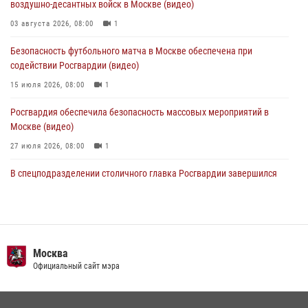
воздушно-десантных войск в Москве (видео)
Охрану общественного порядка и безопасность на футбольном
03 августа 2026, 08:00
1
матче в Москве обеспечила Росгвардия (видео)
Безопасность футбольного матча в Москве обеспечена при
06 августа 2026, 08:30
1
содействии Росгвардии (видео)
15 июля 2026, 08:00
1
Росгвардия обеспечила безопасность массовых мероприятий в
Москве (видео)
27 июля 2026, 08:00
1
В спецподразделении столичного главка Росгвардии завершился
чемпионат по самбо (виео)
15 июля 2026, 14:00
8
1
Росгвардецы проверили места массового пребывания молодежи в
районе Китай-города (видео)
Москва
Официальный сайт мэра
30 июля 2026, 14:00
1
Центр профессиональной подготовки сотрудников