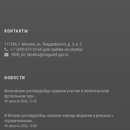
вневедомственной охраны столичного главка Росгвардии отмечает
своё 32-летие (видео)
18 июля 2026, 08:00
8
1
Охрану общественного порядка и безопасность на футбольном
КОНТАКТЫ
матче в Москве обеспечила Росгвардия (видео)
06 августа 2026, 08:30
1
111250, г. Москва, ул. Твардовского, д. 2, к. 2
+ 7 (499) 673-23-64 (для приёма на службу)
Центральный округ Росгвардии отмечает 105-летие
ODIR_GU_Moskva@rosguard.gov.ru
15 июля 2026, 09:00
НОВОСТИ
Московские росгвардейцы приняли участие в любительском
футбольном турн...
09 августа 2026, 13:30
В Москве росгвардейцы оказали помощь медикам и девушке с
ограниченными...
09 августа 2026, 10:00