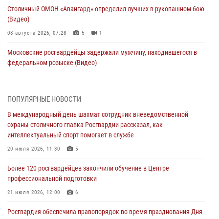
Столичный ОМОН «Авангард» определил лучших в рукопашном бою
(Видео)
08 августа 2026, 07:28
5
1
Московские росгвардейцы задержали мужчину, находившегося в
федеральном розыске (Видео)
07 августа 2026, 11:47
1
В центре столицы росгвардейцы задержали мужчину, пытавшегося
ПОПУЛЯРНЫЕ НОВОСТИ
проникнуть на охраняемый объект через крышу (Видео)
В международный день шахмат сотрудник вневедомственной
07 августа 2026, 09:26
1
охраны столичного главка Росгвардии рассказал, как
интеллектуальный спорт помогает в службе
Столичное управление вневедомственной охраны Росгвардии
признано лучшим по итогам полугодия на всероссийском
20 июля 2026, 11:30
5
совещании в Нижнем Новгороде (видео)
Более 120 росгвардейцев закончили обучение в Центре
06 августа 2026, 14:59
10
1
профессиональной подготовки
Столичные росгвардейцы задержали троих мужчин, устроивших
21 июля 2026, 12:00
6
пьяный дебош в баре (видео)
Росгвардия обеспечила правопорядок во время празднования Дня
06 августа 2026, 11:20
1