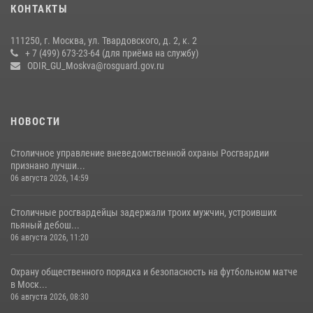
КОНТАКТЫ
чемпионат по самбо (виео)
15 июля 2026, 14:00
8
1
111250, г. Москва, ул. Твардовского, д. 2, к. 2
+ 7 (499) 673-23-64 (для приёма на службу)
Центр профессиональной подготовки сотрудников
ODIR_GU_Moskva@rosguard.gov.ru
вневедомственной охраны столичного главка Росгвардии отмечает
своё 32-летие (видео)
18 июля 2026, 08:00
8
1
НОВОСТИ
Столичное управление вневедомственной охраны Росгвардии
признано лучши...
06 августа 2026, 14:59
Столичные росгвардейцы задержали троих мужчин, устроивших
пьяный дебош...
06 августа 2026, 11:20
Охрану общественного порядка и безопасность на футбольном матче
в Моск...
06 августа 2026, 08:30