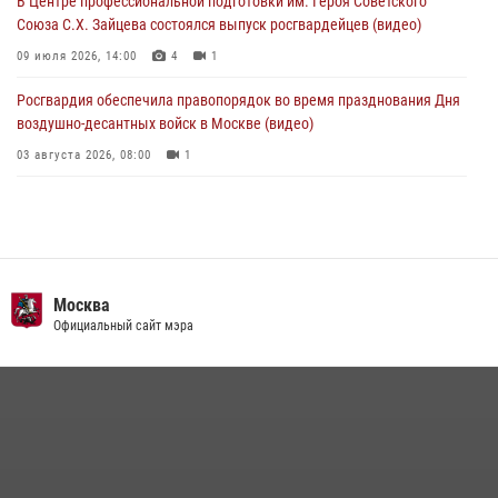
В Центре профессиональной подготовки им. Героя Советского
Союза С.Х. Зайцева состоялся выпуск росгвардейцев (видео)
09 июля 2026, 14:00
4
1
Росгвардия обеспечила правопорядок во время празднования Дня
воздушно-десантных войск в Москве (видео)
03 августа 2026, 08:00
1
Пазл счастливой жизни: история любви и службы сотрудников
вневедомственной охраны Росгвардии
08 июля 2026, 14:30
2
Безопасность футбольного матча в Москве обеспечена при
Москва
содействии Росгвардии (видео)
Официальный сайт мэра
15 июля 2026, 08:00
1
Росгвардия обеспечила безопасность массовых мероприятий в
Москве (видео)
27 июля 2026, 08:00
1
В спецподразделении столичного главка Росгвардии завершился