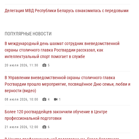
Делегация МВД Республики Беларусь ознакомилась с передовыми
методами работы Росгвардии в Москве (видео)
04 августа 2026, 18:16
5
1
ПОПУЛЯРНЫЕ НОВОСТИ
В столичном главке Росгвардии завершился чемпионат по самбо и
В международный день шахмат сотрудник вневедомственной
боевому самбо. (видео)
охраны столичного главка Росгвардии рассказал, как
04 августа 2026, 14:00
7
1
интеллектуальный спорт помогает в службе
Офицер Росгвардии стал гостем прямого эфира на «Радио Москвы»
20 июля 2026, 11:30
5
и рассказал о работе дежурных частей
В Управлении вневедомственной охраны столичного главка
04 августа 2026, 12:28
Росгвардии прошло мероприятие, посвящённое Дню семьи, любви и
верности (видео)
В Москве росгвардейцы задержали подозреваемого в нападении
на охранника торгового центра (видео)
08 июля 2026, 10:00
4
1
04 августа 2026, 08:26
1
Более 120 росгвардейцев закончили обучение в Центре
профессиональной подготовки
В Главном управлении Росгвардии по городу Москве подвели итоги
работы подразделений за прошедший месяц
21 июля 2026, 12:00
6
03 августа 2026, 13:00