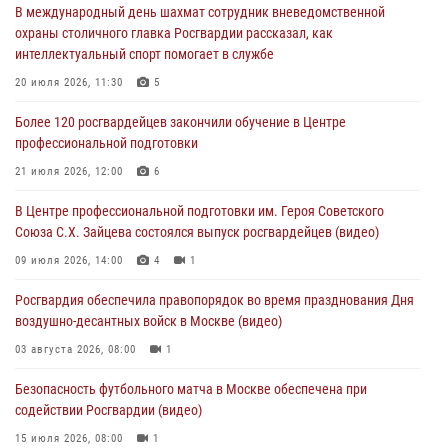
В международный день шахмат сотрудник вневедомственной
матче в Москве обеспечила Росгвардия (видео)
охраны столичного главка Росгвардии рассказал, как
06 августа 2026, 08:30
1
интеллектуальный спорт помогает в службе
Столичные росгвардейцы задержали мужчину, устроившего дебош
20 июля 2026, 11:30
5
в букмекерской конторе (Видео)
Более 120 росгвардейцев закончили обучение в Центре
05 августа 2026, 12:39
1
профессиональной подготовки
Московские росгвардейцы обеспечили безопасность проведения
21 июля 2026, 12:00
6
футбольного матча Кубка России (Видео)
В Центре профессиональной подготовки им. Героя Советского
05 августа 2026, 12:35
1
Союза С.Х. Зайцева состоялся выпуск росгвардейцев (видео)
Делегация МВД Республики Беларусь ознакомилась с передовыми
09 июля 2026, 14:00
4
1
методами работы Росгвардии в Москве (видео)
Росгвардия обеспечила правопорядок во время празднования Дня
04 августа 2026, 18:16
5
1
воздушно-десантных войск в Москве (видео)
03 августа 2026, 08:00
1
Безопасность футбольного матча в Москве обеспечена при
содействии Росгвардии (видео)
15 июля 2026, 08:00
1