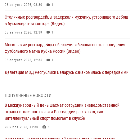
06 августа 2026, 08:30
1
Столичные росгвардейцы задержали мужчину, устроившего дебош
в букмекерской конторе (Видео)
05 августа 2026, 12:39
1
Московские росгвардейцы обеспечили безопасность проведения
футбольного матча Кубка России (Видео)
05 августа 2026, 12:35
1
Делегация МВД Республики Беларусь ознакомилась с передовыми
методами работы Росгвардии в Москве (видео)
04 августа 2026, 18:16
5
1
ПОПУЛЯРНЫЕ НОВОСТИ
В столичном главке Росгвардии завершился чемпионат по самбо и
В международный день шахмат сотрудник вневедомственной
боевому самбо. (видео)
охраны столичного главка Росгвардии рассказал, как
04 августа 2026, 14:00
7
1
интеллектуальный спорт помогает в службе
Офицер Росгвардии стал гостем прямого эфира на «Радио Москвы»
20 июля 2026, 11:30
5
и рассказал о работе дежурных частей