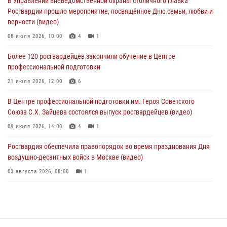
В Управлении вневедомственной охраны столичного главка
04 августа 2026, 12:28
Росгвардии прошло мероприятие, посвящённое Дню семьи, любви и
верности (видео)
В Москве росгвардейцы задержали подозреваемого в нападении
на охранника торгового центра (видео)
08 июля 2026, 10:00
4
1
04 августа 2026, 08:26
1
Более 120 росгвардейцев закончили обучение в Центре
профессиональной подготовки
В Главном управлении Росгвардии по городу Москве подвели итоги
работы подразделений за прошедший месяц
21 июля 2026, 12:00
6
03 августа 2026, 13:00
В Центре профессиональной подготовки им. Героя Советского
Союза С.Х. Зайцева состоялся выпуск росгвардейцев (видео)
09 июля 2026, 14:00
4
1
Росгвардия обеспечила правопорядок во время празднования Дня
воздушно-десантных войск в Москве (видео)
03 августа 2026, 08:00
1
Пазл счастливой жизни: история любви и службы сотрудников
вневедомственной охраны Росгвардии
08 июля 2026, 14:30
2