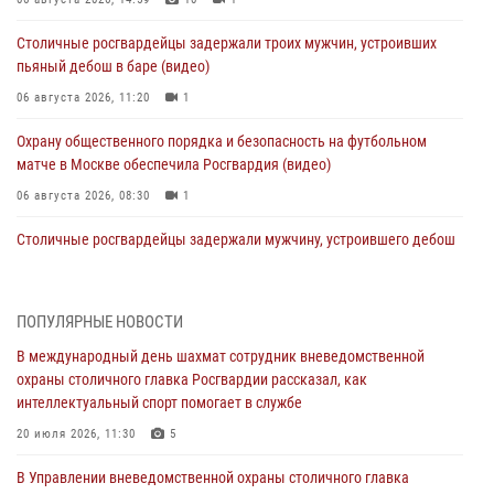
Столичные росгвардейцы задержали троих мужчин, устроивших
пьяный дебош в баре (видео)
06 августа 2026, 11:20
1
Охрану общественного порядка и безопасность на футбольном
матче в Москве обеспечила Росгвардия (видео)
06 августа 2026, 08:30
1
Столичные росгвардейцы задержали мужчину, устроившего дебош
в букмекерской конторе (Видео)
05 августа 2026, 12:39
1
ПОПУЛЯРНЫЕ НОВОСТИ
Московские росгвардейцы обеспечили безопасность проведения
В международный день шахмат сотрудник вневедомственной
футбольного матча Кубка России (Видео)
охраны столичного главка Росгвардии рассказал, как
05 августа 2026, 12:35
1
интеллектуальный спорт помогает в службе
Делегация МВД Республики Беларусь ознакомилась с передовыми
20 июля 2026, 11:30
5
методами работы Росгвардии в Москве (видео)
В Управлении вневедомственной охраны столичного главка
04 августа 2026, 18:16
5
1