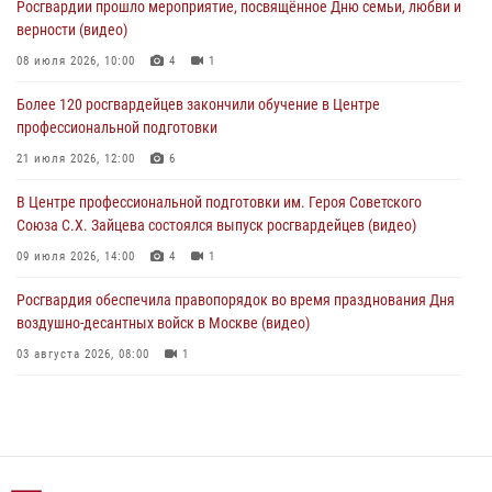
Росгвардии прошло мероприятие, посвящённое Дню семьи, любви и
верности (видео)
В столичном главке Росгвардии завершился чемпионат по самбо и
боевому самбо. (видео)
08 июля 2026, 10:00
4
1
04 августа 2026, 14:00
7
1
Более 120 росгвардейцев закончили обучение в Центре
профессиональной подготовки
Офицер Росгвардии стал гостем прямого эфира на «Радио Москвы»
и рассказал о работе дежурных частей
21 июля 2026, 12:00
6
04 августа 2026, 12:28
В Центре профессиональной подготовки им. Героя Советского
Союза С.Х. Зайцева состоялся выпуск росгвардейцев (видео)
09 июля 2026, 14:00
4
1
Росгвардия обеспечила правопорядок во время празднования Дня
воздушно-десантных войск в Москве (видео)
03 августа 2026, 08:00
1
Пазл счастливой жизни: история любви и службы сотрудников
вневедомственной охраны Росгвардии
08 июля 2026, 14:30
2