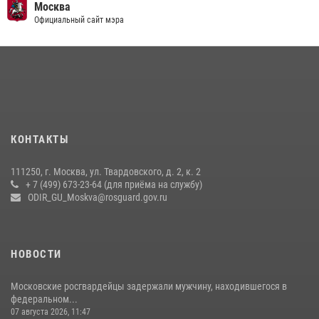
Безопасность футбольного матча в Москве обеспечена при
Москва
содействии Росгвардии (видео)
Официальный сайт мэра
15 июля 2026, 08:00
1
Росгвардия обеспечила безопасность массовых мероприятий в
Москве (видео)
27 июля 2026, 08:00
1
В спецподразделении столичного главка Росгвардии завершился
КОНТАКТЫ
чемпионат по самбо (виео)
15 июля 2026, 14:00
8
1
111250, г. Москва, ул. Твардовского, д. 2, к. 2
+ 7 (499) 673-23-64 (для приёма на службу)
Центр профессиональной подготовки сотрудников
ODIR_GU_Moskva@rosguard.gov.ru
вневедомственной охраны столичного главка Росгвардии отмечает
своё 32-летие (видео)
18 июля 2026, 08:00
8
1
НОВОСТИ
Московские росгвардейцы задержали мужчину, находившегося в
федеральном...
07 августа 2026, 11:47