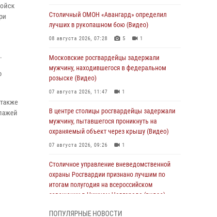
войск
Столичный ОМОН «Авангард» определил
ри
лучших в рукопашном бою (Видео)
08 августа 2026, 07:28
5
1
.
Московские росгвардейцы задержали
мужчину, находившегося в федеральном
о
розыске (Видео)
07 августа 2026, 11:47
1
 также
В центре столицы росгвардейцы задержали
ипажей
мужчину, пытавшегося проникнуть на
охраняемый объект через крышу (Видео)
07 августа 2026, 09:26
1
Столичное управление вневедомственной
охраны Росгвардии признано лучшим по
итогам полугодия на всероссийском
совещании в Нижнем Новгороде (видео)
06 августа 2026, 14:59
10
1
ПОПУЛЯРНЫЕ НОВОСТИ