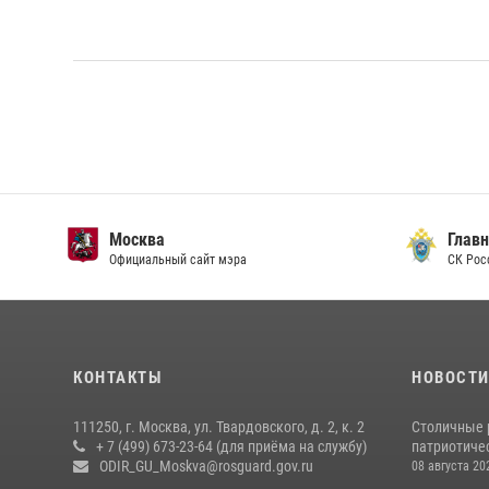
Москва
Главн
Официальный сайт мэра
СК Рос
КОНТАКТЫ
НОВОСТ
111250, г. Москва, ул. Твардовского, д. 2, к. 2
Столичные 
+ 7 (499) 673-23-64 (для приёма на службу)
патриотичес
ODIR_GU_Moskva@rosguard.gov.ru
08 августа 20