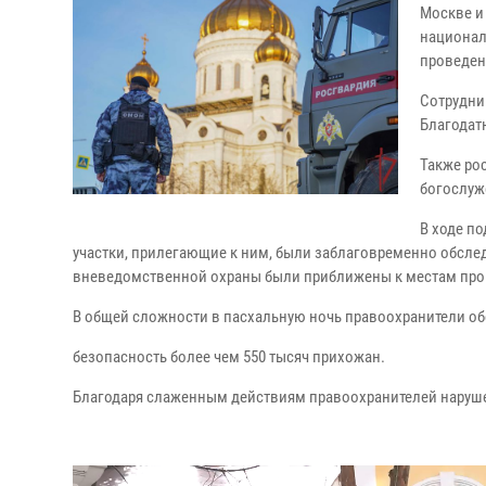
Москве и
национал
проведен
Сотрудни
Благодатн
Также ро
богослуж
В ходе п
участки, прилегающие к ним, были заблаговременно обсл
вневедомственной охраны были приближены к местам про
В общей сложности в пасхальную ночь правоохранители о
безопасность более чем 550 тысяч прихожан.
Благодаря слаженным действиям правоохранителей наруш