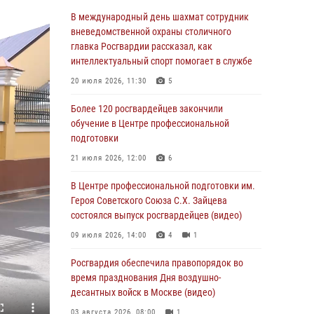
Столичные росгвардейцы задержали троих
В международный день шахмат сотрудник
мужчин, устроивших пьяный дебош в баре
вневедомственной охраны столичного
(видео)
главка Росгвардии рассказал, как
интеллектуальный спорт помогает в службе
06 августа 2026, 11:20
1
20 июля 2026, 11:30
5
Охрану общественного порядка и
безопасность на футбольном матче в Москве
Более 120 росгвардейцев закончили
обеспечила Росгвардия (видео)
обучение в Центре профессиональной
подготовки
06 августа 2026, 08:30
1
21 июля 2026, 12:00
6
Столичные росгвардейцы задержали
мужчину, устроившего дебош в букмекерской
В Центре профессиональной подготовки им.
конторе (Видео)
Героя Советского Союза С.Х. Зайцева
состоялся выпуск росгвардейцев (видео)
05 августа 2026, 12:39
1
09 июля 2026, 14:00
4
1
Московские росгвардейцы обеспечили
безопасность проведения футбольного матча
Росгвардия обеспечила правопорядок во
Кубка России (Видео)
время празднования Дня воздушно-
десантных войск в Москве (видео)
05 августа 2026, 12:35
1
03 августа 2026, 08:00
1