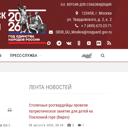
ВЕРСИЯ ДЛЯ СЛАБОВИДЯЩИХ
СК
123458, г. Москва
ул. Твардовского, д. 2, к. 2
И
+ 7 (499) 673-23-71
ODIR_GU_Moskva@rosguard.gov.ru
Ы
ПРЕСС-СЛУЖБА
ЛЕНТА НОВОСТЕЙ
Столичные росгвардейцы провели
патриотическое занятие для детей на
Поклонной горе (Видео)
 по г.
08 августа 2026, 08:34
5
1