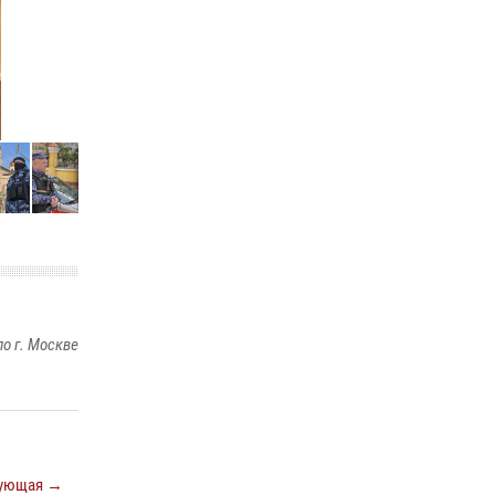
Охрану общественного порядка и
безопасность на футбольном матче в Москве
обеспечила Росгвардия (видео)
06 августа 2026, 08:30
1
Росгвардецы проверили места массового
пребывания молодежи в районе Китай-
города (видео)
30 июля 2026, 14:00
1
о г. Москве
ующая →