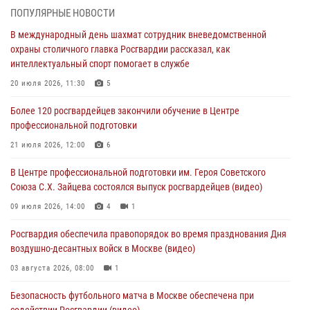
ПОПУЛЯРНЫЕ НОВОСТИ
Охрану общественного порядка и безопасность на футбольном
В международный день шахмат сотрудник вневедомственной
матче в Москве обеспечила Росгвардия (видео)
охраны столичного главка Росгвардии рассказал, как
06 августа 2026, 08:30
1
интеллектуальный спорт помогает в службе
Столичные росгвардейцы задержали мужчину, устроившего дебош
20 июля 2026, 11:30
5
в букмекерской конторе (Видео)
Более 120 росгвардейцев закончили обучение в Центре
05 августа 2026, 12:39
1
профессиональной подготовки
Московские росгвардейцы обеспечили безопасность проведения
21 июля 2026, 12:00
6
футбольного матча Кубка России (Видео)
В Центре профессиональной подготовки им. Героя Советского
05 августа 2026, 12:35
1
Союза С.Х. Зайцева состоялся выпуск росгвардейцев (видео)
Делегация МВД Республики Беларусь ознакомилась с передовыми
09 июля 2026, 14:00
4
1
методами работы Росгвардии в Москве (видео)
Росгвардия обеспечила правопорядок во время празднования Дня
04 августа 2026, 18:16
5
1
воздушно-десантных войск в Москве (видео)
03 августа 2026, 08:00
1
Безопасность футбольного матча в Москве обеспечена при
содействии Росгвардии (видео)