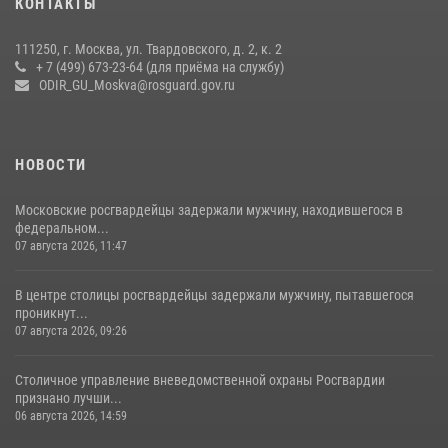
КОНТАКТЫ
чемпионат по самбо (виео)
15 июля 2026, 14:00
8
1
111250, г. Москва, ул. Твардовского, д. 2, к. 2
+ 7 (499) 673-23-64 (для приёма на службу)
Центр профессиональной подготовки сотрудников
ODIR_GU_Moskva@rosguard.gov.ru
вневедомственной охраны столичного главка Росгвардии отмечает
своё 32-летие (видео)
18 июля 2026, 08:00
8
1
НОВОСТИ
Московские росгвардейцы задержали мужчину, находившегося в
федеральном...
07 августа 2026, 11:47
В центре столицы росгвардейцы задержали мужчину, пытавшегося
проникнут...
07 августа 2026, 09:26
Столичное управление вневедомственной охраны Росгвардии
признано лучши...
06 августа 2026, 14:59