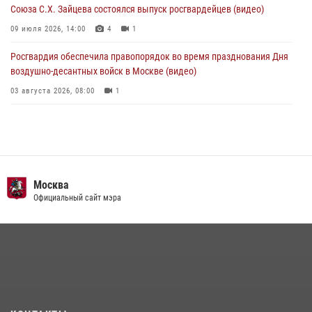
Союза С.Х. Зайцева состоялся выпуск росгвардейцев (видео)
09 июля 2026, 14:00
4
1
Росгвардия обеспечила правопорядок во время празднования Дня
воздушно-десантных войск в Москве (видео)
03 августа 2026, 08:00
1
Пазл счастливой жизни: история любви и службы сотрудников
вневедомственной охраны Росгвардии
08 июля 2026, 14:30
2
Безопасность футбольного матча в Москве обеспечена при
Москва
содействии Росгвардии (видео)
Официальный сайт мэра
15 июля 2026, 08:00
1
Росгвардия обеспечила безопасность массовых мероприятий в
Москве (видео)
27 июля 2026, 08:00
1
В спецподразделении столичного главка Росгвардии завершился