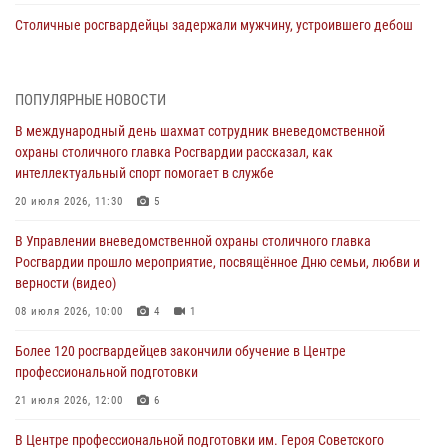
Столичные росгвардейцы задержали мужчину, устроившего дебош
в букмекерской конторе (Видео)
05 августа 2026, 12:39
1
ПОПУЛЯРНЫЕ НОВОСТИ
Московские росгвардейцы обеспечили безопасность проведения
В международный день шахмат сотрудник вневедомственной
футбольного матча Кубка России (Видео)
охраны столичного главка Росгвардии рассказал, как
05 августа 2026, 12:35
1
интеллектуальный спорт помогает в службе
Делегация МВД Республики Беларусь ознакомилась с передовыми
20 июля 2026, 11:30
5
методами работы Росгвардии в Москве (видео)
В Управлении вневедомственной охраны столичного главка
04 августа 2026, 18:16
5
1
Росгвардии прошло мероприятие, посвящённое Дню семьи, любви и
верности (видео)
В столичном главке Росгвардии завершился чемпионат по самбо и
боевому самбо. (видео)
08 июля 2026, 10:00
4
1
04 августа 2026, 14:00
7
1
Более 120 росгвардейцев закончили обучение в Центре
профессиональной подготовки
Офицер Росгвардии стал гостем прямого эфира на «Радио Москвы»
и рассказал о работе дежурных частей
21 июля 2026, 12:00
6
04 августа 2026, 12:28
В Центре профессиональной подготовки им. Героя Советского