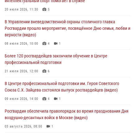
интеллектуальный спорт помогает в службе
Делегация МВД Республики Беларусь ознакомилась с передовыми
20 июля 2026, 11:30
5
методами работы Росгвардии в Москве (видео)
В Управлении вневедомственной охраны столичного главка
04 августа 2026, 18:16
5
1
Росгвардии прошло мероприятие, посвящённое Дню семьи, любви и
верности (видео)
В столичном главке Росгвардии завершился чемпионат по самбо и
боевому самбо. (видео)
08 июля 2026, 10:00
4
1
04 августа 2026, 14:00
7
1
Более 120 росгвардейцев закончили обучение в Центре
профессиональной подготовки
Офицер Росгвардии стал гостем прямого эфира на «Радио Москвы»
и рассказал о работе дежурных частей
21 июля 2026, 12:00
6
04 августа 2026, 12:28
В Центре профессиональной подготовки им. Героя Советского
Союза С.Х. Зайцева состоялся выпуск росгвардейцев (видео)
09 июля 2026, 14:00
4
1
Росгвардия обеспечила правопорядок во время празднования Дня
воздушно-десантных войск в Москве (видео)
03 августа 2026, 08:00
1
Пазл счастливой жизни: история любви и службы сотрудников