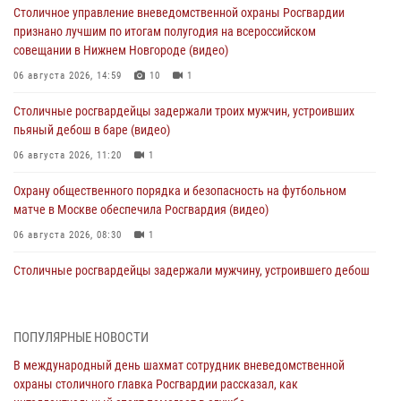
Столичное управление вневедомственной охраны Росгвардии
признано лучшим по итогам полугодия на всероссийском
совещании в Нижнем Новгороде (видео)
06 августа 2026, 14:59
10
1
Столичные росгвардейцы задержали троих мужчин, устроивших
пьяный дебош в баре (видео)
06 августа 2026, 11:20
1
Охрану общественного порядка и безопасность на футбольном
матче в Москве обеспечила Росгвардия (видео)
06 августа 2026, 08:30
1
Столичные росгвардейцы задержали мужчину, устроившего дебош
в букмекерской конторе (Видео)
05 августа 2026, 12:39
1
ПОПУЛЯРНЫЕ НОВОСТИ
Московские росгвардейцы обеспечили безопасность проведения
В международный день шахмат сотрудник вневедомственной
футбольного матча Кубка России (Видео)
охраны столичного главка Росгвардии рассказал, как
05 августа 2026, 12:35
1