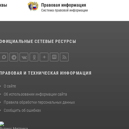
сквы
Правовая информация
В спецподразделении столичного главка
Система правовой информации
Росгвардии завершился чемпионат по самбо
(виео)
15 июля 2026, 14:00
8
1
Центр профессиональной подготовки
ОФИЦИАЛЬНЫЕ СЕТЕВЫЕ РЕСУРСЫ
сотрудников вневедомственной охраны
столичного главка Росгвардии отмечает своё
32-летие (видео)
18 июля 2026, 08:00
8
1
ПРАВОВАЯ И ТЕХНИЧЕСКАЯ ИНФОРМАЦИЯ
О сайте
Об использовании информации сайта
Правила обработки персональных данных
Сообщить об ошибках