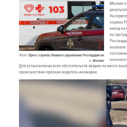
Москве о
результа
На перес
охраны Р
наезд на
на тротуа
Росгвард
вызвали 
состояни
Фото:
Пресс-служба Главного управления Росгвардии по
конечнос
г. Москве
Для установления всех обстоятельств аварии на место вы
происшествия признан водитель иномарки.