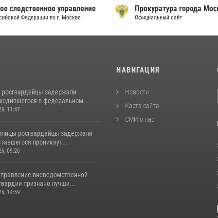
ое следственное управление
Прокуратура города Мо
сийской Федерации по г. Москве
Официальный сайт
И
НАВИГАЦИЯ
 росгвардейцы задержали
Новости
аходившегося в федеральном...
Карта сайта
26, 11:47
СМИ о нас
толицы росгвардейцы задержали
тавшегося проникнут...
26, 09:26
управление вневедомственной
гвардии признано лучши...
26, 14:59