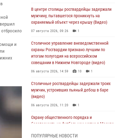
 в
В центре столицы росгвардейцы задержали
мужчину, пытавшегося проникнуть на
нной
охраняемый объект через крышу (Видео)
овершил
о отбросило
07 августа 2026, 09:26
1
Столичное управление вневедомственной
помощи и
охраны Росгвардии признано лучшим по
али
итогам полугодия на всероссийском
нижних
совещании в Нижнем Новгороде (видео)
06 августа 2026, 14:59
10
1
Столичные росгвардейцы задержали троих
мужчин, устроивших пьяный дебош в баре
(видео)
06 августа 2026, 11:20
1
Охрану общественного порядка и
безопасность на футбольном матче в Москве
обеспечила Росгвардия (видео)
ПОПУЛЯРНЫЕ НОВОСТИ