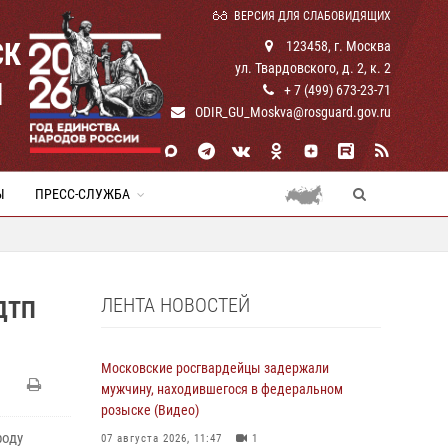
ВЕРСИЯ ДЛЯ СЛАБОВИДЯЩИХ
СК
123458, г. Москва
ул. Твардовского, д. 2, к. 2
И
+ 7 (499) 673-23-71
ODIR_GU_Moskva@rosguard.gov.ru
Ы
ПРЕСС-СЛУЖБА
ЛЕНТА НОВОСТЕЙ
ДТП
Московские росгвардейцы задержали
мужчину, находившегося в федеральном
розыске (Видео)
роду
07 августа 2026, 11:47
1