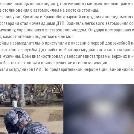
казали помощь велосипедисту, получившему множественные травмы
те столкновения с автомобилем на востоке столицы.
ечении улиц Хромова и Краснобогатырской сотрудники вневедомстве
осгвардии стали очевидцами ДТП. Водитель легкового автомобиля с
 мужчину, управлявшего электровелосипедом. От удара пострадавшег
р; самостоятельно подняться он не мог.
ейцы незамедлительно приступили к оказанию первой доврачебной 
экстренные службы. До прибытия бригады медиков они контролиров
е мужчины. Врач диагностировал у велосипедиста травмы верхних и 
тей, а также головы и принял решение о госпитализации.
звали сотрудников ГАИ. По предварительной информации, виновником