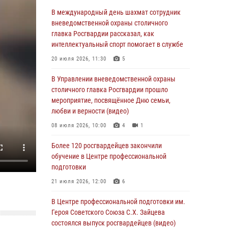
06 августа 2026, 08:30
1
В международный день шахмат сотрудник
Столичные росгвардейцы задержали
вневедомственной охраны столичного
мужчину, устроившего дебош в букмекерской
главка Росгвардии рассказал, как
конторе (Видео)
интеллектуальный спорт помогает в службе
05 августа 2026, 12:39
1
20 июля 2026, 11:30
5
Московские росгвардейцы обеспечили
В Управлении вневедомственной охраны
безопасность проведения футбольного матча
столичного главка Росгвардии прошло
Кубка России (Видео)
мероприятие, посвящённое Дню семьи,
любви и верности (видео)
05 августа 2026, 12:35
1
08 июля 2026, 10:00
4
1
Делегация МВД Республики Беларусь
ознакомилась с передовыми методами
Более 120 росгвардейцев закончили
работы Росгвардии в Москве (видео)
обучение в Центре профессиональной
подготовки
04 августа 2026, 18:16
5
1
21 июля 2026, 12:00
6
В столичном главке Росгвардии завершился
чемпионат по самбо и боевому самбо.
В Центре профессиональной подготовки им.
(видео)
Героя Советского Союза С.Х. Зайцева
состоялся выпуск росгвардейцев (видео)
04 августа 2026, 14:00
7
1