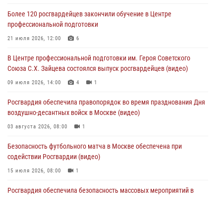
в букмекерской конторе (Видео)
Более 120 росгвардейцев закончили обучение в Центре
05 августа 2026, 12:39
1
профессиональной подготовки
Московские росгвардейцы обеспечили безопасность проведения
21 июля 2026, 12:00
6
футбольного матча Кубка России (Видео)
В Центре профессиональной подготовки им. Героя Советского
05 августа 2026, 12:35
1
Союза С.Х. Зайцева состоялся выпуск росгвардейцев (видео)
Делегация МВД Республики Беларусь ознакомилась с передовыми
09 июля 2026, 14:00
4
1
методами работы Росгвардии в Москве (видео)
Росгвардия обеспечила правопорядок во время празднования Дня
04 августа 2026, 18:16
5
1
воздушно-десантных войск в Москве (видео)
03 августа 2026, 08:00
1
Безопасность футбольного матча в Москве обеспечена при
содействии Росгвардии (видео)
15 июля 2026, 08:00
1
Росгвардия обеспечила безопасность массовых мероприятий в
Москве (видео)
27 июля 2026, 08:00
1