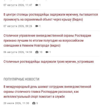
07 августа 2026, 11:47
1
В центре столицы росгвардейцы задержали мужчину, пытавшегося
проникнуть на охраняемый объект через крышу (Видео)
07 августа 2026, 09:26
1
Столичное управление вневедомственной охраны Росгвардии
признано лучшим по итогам полугодия на всероссийском
совещании в Нижнем Новгороде (видео)
06 августа 2026, 14:59
10
1
Столичные росгвардейцы задержали троих мужчин, устроивших
пьяный дебош в баре (видео)
06 августа 2026, 11:20
1
ПОПУЛЯРНЫЕ НОВОСТИ
Охрану общественного порядка и безопасность на футбольном
В международный день шахмат сотрудник вневедомственной
матче в Москве обеспечила Росгвардия (видео)
охраны столичного главка Росгвардии рассказал, как
06 августа 2026, 08:30
1
интеллектуальный спорт помогает в службе
Столичные росгвардейцы задержали мужчину, устроившего дебош
20 июля 2026, 11:30
5