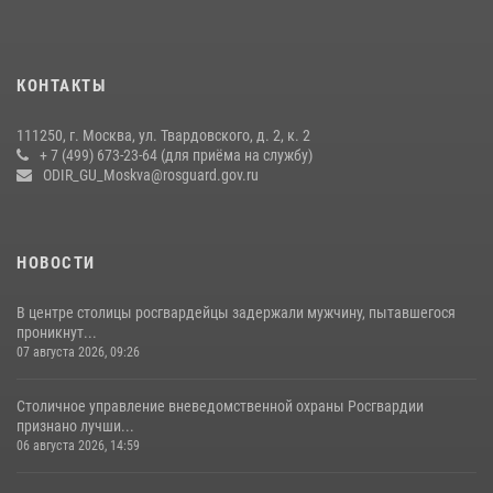
27 июля 2026, 08:00
1
В спецподразделении столичного главка Росгвардии завершился
КОНТАКТЫ
чемпионат по самбо (виео)
15 июля 2026, 14:00
8
1
111250, г. Москва, ул. Твардовского, д. 2, к. 2
+ 7 (499) 673-23-64 (для приёма на службу)
Центр профессиональной подготовки сотрудников
ODIR_GU_Moskva@rosguard.gov.ru
вневедомственной охраны столичного главка Росгвардии отмечает
своё 32-летие (видео)
18 июля 2026, 08:00
8
1
НОВОСТИ
В центре столицы росгвардейцы задержали мужчину, пытавшегося
проникнут...
07 августа 2026, 09:26
Столичное управление вневедомственной охраны Росгвардии
признано лучши...
06 августа 2026, 14:59