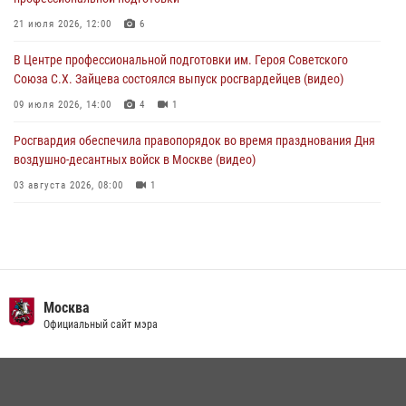
В Москве росгвардейцы задержали подозреваемого в нападении
на охранника торгового центра (видео)
21 июля 2026, 12:00
6
04 августа 2026, 08:26
1
В Центре профессиональной подготовки им. Героя Советского
Союза С.Х. Зайцева состоялся выпуск росгвардейцев (видео)
09 июля 2026, 14:00
4
1
Росгвардия обеспечила правопорядок во время празднования Дня
воздушно-десантных войск в Москве (видео)
03 августа 2026, 08:00
1
Пазл счастливой жизни: история любви и службы сотрудников
вневедомственной охраны Росгвардии
08 июля 2026, 14:30
2
Безопасность футбольного матча в Москве обеспечена при
Москва
содействии Росгвардии (видео)
Официальный сайт мэра
15 июля 2026, 08:00
1
Росгвардия обеспечила безопасность массовых мероприятий в
Москве (видео)