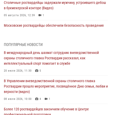
Столичные росгвардейцы задержали мужчину, устроившего дебош
в букмекерской конторе (Видео)
05 августа 2026, 12:39
1
Московские росгвардейцы обеспечили безопасность проведения
футбольного матча Кубка России (Видео)
05 августа 2026, 12:35
1
ПОПУЛЯРНЫЕ НОВОСТИ
Делегация МВД Республики Беларусь ознакомилась с передовыми
В международный день шахмат сотрудник вневедомственной
методами работы Росгвардии в Москве (видео)
охраны столичного главка Росгвардии рассказал, как
04 августа 2026, 18:16
5
1
интеллектуальный спорт помогает в службе
В столичном главке Росгвардии завершился чемпионат по самбо и
20 июля 2026, 11:30
5
боевому самбо. (видео)
В Управлении вневедомственной охраны столичного главка
04 августа 2026, 14:00
7
1
Росгвардии прошло мероприятие, посвящённое Дню семьи, любви и
верности (видео)
Офицер Росгвардии стал гостем прямого эфира на «Радио Москвы»
и рассказал о работе дежурных частей
08 июля 2026, 10:00
4
1
04 августа 2026, 12:28
Более 120 росгвардейцев закончили обучение в Центре
профессиональной подготовки