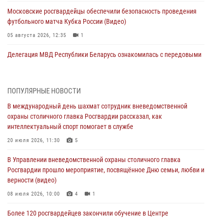
Московские росгвардейцы обеспечили безопасность проведения
футбольного матча Кубка России (Видео)
05 августа 2026, 12:35
1
Делегация МВД Республики Беларусь ознакомилась с передовыми
методами работы Росгвардии в Москве (видео)
04 августа 2026, 18:16
5
1
ПОПУЛЯРНЫЕ НОВОСТИ
В столичном главке Росгвардии завершился чемпионат по самбо и
В международный день шахмат сотрудник вневедомственной
боевому самбо. (видео)
охраны столичного главка Росгвардии рассказал, как
04 августа 2026, 14:00
7
1
интеллектуальный спорт помогает в службе
Офицер Росгвардии стал гостем прямого эфира на «Радио Москвы»
20 июля 2026, 11:30
5
и рассказал о работе дежурных частей
В Управлении вневедомственной охраны столичного главка
04 августа 2026, 12:28
Росгвардии прошло мероприятие, посвящённое Дню семьи, любви и
верности (видео)
В Москве росгвардейцы задержали подозреваемого в нападении
на охранника торгового центра (видео)
08 июля 2026, 10:00
4
1
04 августа 2026, 08:26
1
Более 120 росгвардейцев закончили обучение в Центре