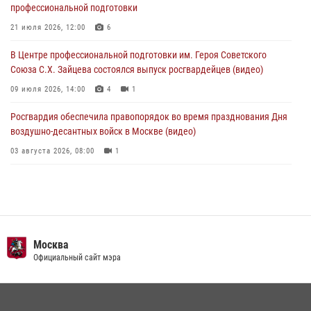
профессиональной подготовки
В Главном управлении Росгвардии по городу Москве подвели итоги
работы подразделений за прошедший месяц
21 июля 2026, 12:00
6
03 августа 2026, 13:00
В Центре профессиональной подготовки им. Героя Советского
Союза С.Х. Зайцева состоялся выпуск росгвардейцев (видео)
09 июля 2026, 14:00
4
1
Росгвардия обеспечила правопорядок во время празднования Дня
воздушно-десантных войск в Москве (видео)
03 августа 2026, 08:00
1
Пазл счастливой жизни: история любви и службы сотрудников
вневедомственной охраны Росгвардии
08 июля 2026, 14:30
2
Безопасность футбольного матча в Москве обеспечена при
Москва
содействии Росгвардии (видео)
Официальный сайт мэра
15 июля 2026, 08:00
1
Росгвардия обеспечила безопасность массовых мероприятий в