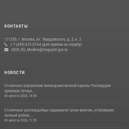
Москве (видео)
27 июля 2026, 08:00
1
В спецподразделении столичного главка Росгвардии завершился
КОНТАКТЫ
чемпионат по самбо (виео)
15 июля 2026, 14:00
8
1
111250, г. Москва, ул. Твардовского, д. 2, к. 2
+ 7 (499) 673-23-64 (для приёма на службу)
Центр профессиональной подготовки сотрудников
ODIR_GU_Moskva@rosguard.gov.ru
вневедомственной охраны столичного главка Росгвардии отмечает
своё 32-летие (видео)
18 июля 2026, 08:00
8
1
НОВОСТИ
Столичное управление вневедомственной охраны Росгвардии
признано лучши...
06 августа 2026, 14:59
Столичные росгвардейцы задержали троих мужчин, устроивших
пьяный дебош...
06 августа 2026, 11:20