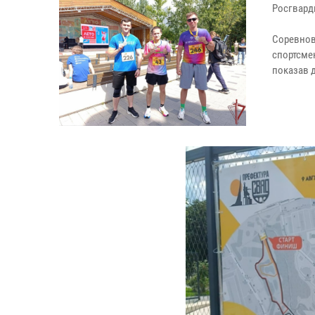
Росгвард
Соревнов
спортсме
показав д