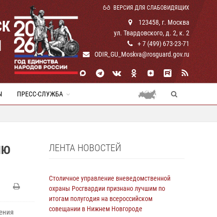
ВЕРСИЯ ДЛЯ СЛАБОВИДЯЩИХ
СК
123458, г. Москва
ул. Твардовского, д. 2, к. 2
И
+ 7 (499) 673-23-71
ODIR_GU_Moskva@rosguard.gov.ru
Ы
ПРЕСС-СЛУЖБА
ЛЕНТА НОВОСТЕЙ
НЮ
Столичное управление вневедомственной
охраны Росгвардии признано лучшим по
итогам полугодия на всероссийском
совещании в Нижнем Новгороде
ения