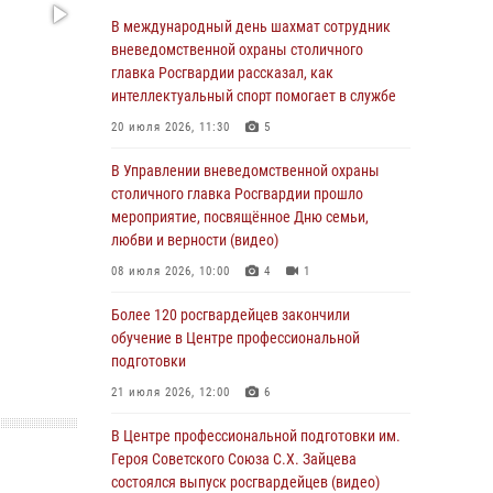
Делегация МВД Республики Беларусь
В международный день шахмат сотрудник
ознакомилась с передовыми методами
вневедомственной охраны столичного
работы Росгвардии в Москве (видео)
главка Росгвардии рассказал, как
интеллектуальный спорт помогает в службе
04 августа 2026, 18:16
5
1
20 июля 2026, 11:30
5
В столичном главке Росгвардии завершился
чемпионат по самбо и боевому самбо.
В Управлении вневедомственной охраны
(видео)
столичного главка Росгвардии прошло
мероприятие, посвящённое Дню семьи,
04 августа 2026, 14:00
7
1
любви и верности (видео)
Офицер Росгвардии стал гостем прямого
08 июля 2026, 10:00
4
1
эфира на «Радио Москвы» и рассказал о
работе дежурных частей
Более 120 росгвардейцев закончили
обучение в Центре профессиональной
04 августа 2026, 12:28
подготовки
В Москве росгвардейцы задержали
21 июля 2026, 12:00
6
подозреваемого в нападении на охранника
торгового центра (видео)
В Центре профессиональной подготовки им.
Героя Советского Союза С.Х. Зайцева
04 августа 2026, 08:26
1
состоялся выпуск росгвардейцев (видео)