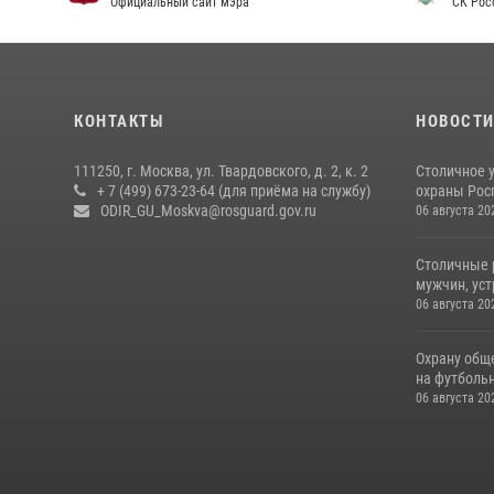
Официальный сайт мэра
СК Рос
КОНТАКТЫ
НОВОСТ
111250, г. Москва, ул. Твардовского, д. 2, к. 2
Столичное 
+ 7 (499) 673-23-64 (для приёма на службу)
охраны Рос
ODIR_GU_Moskva@rosguard.gov.ru
06 августа 20
Столичные 
мужчин, ус
06 августа 20
Охрану общ
на футбольн
06 августа 20