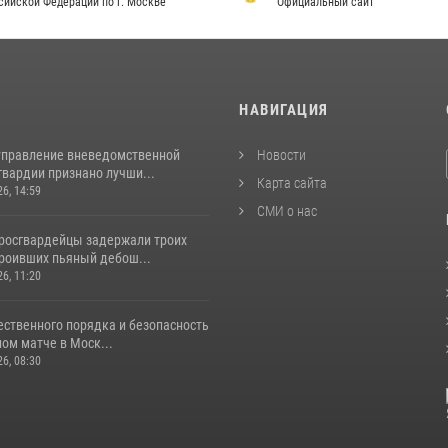
сийской Федерации по г. Москве
Официальный сайт
И
НАВИГАЦИЯ
управление вневедомственной
Новости
гвардии признано лучши...
Карта сайта
26, 14:59
СМИ о нас
росгвардейцы задержали троих
троивших пьяный дебош...
26, 11:20
ественного порядка и безопасность
ом матче в Моск...
26, 08:30