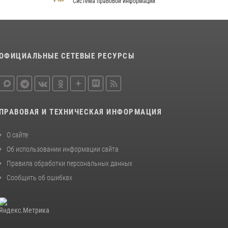
Система правовой информации
В спецподразделении столичного главка
Росгвардии завершился чемпионат по самбо
(виео)
15 июля 2026, 14:00
8
1
ОФИЦИАЛЬНЫЕ СЕТЕВЫЕ РЕСУРСЫ
Центр профессиональной подготовки
сотрудников вневедомственной охраны
столичного главка Росгвардии отмечает своё
32-летие (видео)
ПРАВОВАЯ И ТЕХНИЧЕСКАЯ ИНФОРМАЦИЯ
18 июля 2026, 08:00
8
1
О сайте
Об использовании информации сайта
Правила обработки персональных данных
Сообщить об ошибках