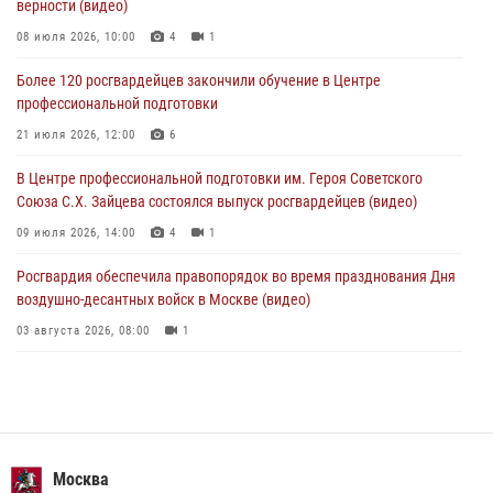
верности (видео)
В Москве росгвардейцы задержали подозреваемого в нападении
на охранника торгового центра (видео)
08 июля 2026, 10:00
4
1
04 августа 2026, 08:26
1
Более 120 росгвардейцев закончили обучение в Центре
профессиональной подготовки
В Главном управлении Росгвардии по городу Москве подвели итоги
работы подразделений за прошедший месяц
21 июля 2026, 12:00
6
03 августа 2026, 13:00
В Центре профессиональной подготовки им. Героя Советского
Союза С.Х. Зайцева состоялся выпуск росгвардейцев (видео)
09 июля 2026, 14:00
4
1
Росгвардия обеспечила правопорядок во время празднования Дня
воздушно-десантных войск в Москве (видео)
03 августа 2026, 08:00
1
Пазл счастливой жизни: история любви и службы сотрудников
вневедомственной охраны Росгвардии
08 июля 2026, 14:30
2
Безопасность футбольного матча в Москве обеспечена при
Москва