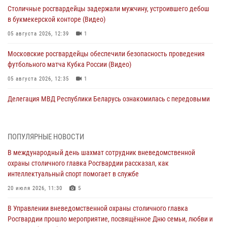
Столичные росгвардейцы задержали мужчину, устроившего дебош
в букмекерской конторе (Видео)
05 августа 2026, 12:39
1
Московские росгвардейцы обеспечили безопасность проведения
футбольного матча Кубка России (Видео)
05 августа 2026, 12:35
1
Делегация МВД Республики Беларусь ознакомилась с передовыми
методами работы Росгвардии в Москве (видео)
04 августа 2026, 18:16
5
1
ПОПУЛЯРНЫЕ НОВОСТИ
В столичном главке Росгвардии завершился чемпионат по самбо и
В международный день шахмат сотрудник вневедомственной
боевому самбо. (видео)
охраны столичного главка Росгвардии рассказал, как
04 августа 2026, 14:00
7
1
интеллектуальный спорт помогает в службе
Офицер Росгвардии стал гостем прямого эфира на «Радио Москвы»
20 июля 2026, 11:30
5
и рассказал о работе дежурных частей
В Управлении вневедомственной охраны столичного главка
04 августа 2026, 12:28
Росгвардии прошло мероприятие, посвящённое Дню семьи, любви и