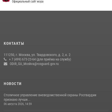
содействии Росгвардии (видео)
Официальный сайт мэра
15 июля 2026, 08:00
1
Росгвардия обеспечила безопасность массовых мероприятий в
Москве (видео)
27 июля 2026, 08:00
1
В спецподразделении столичного главка Росгвардии завершился
КОНТАКТЫ
чемпионат по самбо (виео)
15 июля 2026, 14:00
8
1
111250, г. Москва, ул. Твардовского, д. 2, к. 2
+ 7 (499) 673-23-64 (для приёма на службу)
Центр профессиональной подготовки сотрудников
ODIR_GU_Moskva@rosguard.gov.ru
вневедомственной охраны столичного главка Росгвардии отмечает
своё 32-летие (видео)
18 июля 2026, 08:00
8
1
НОВОСТИ
Столичное управление вневедомственной охраны Росгвардии
признано лучши...
06 августа 2026, 14:59