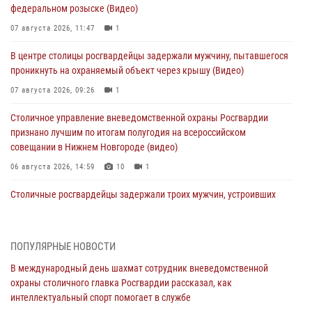
федеральном розыске (Видео)
07 августа 2026, 11:47
1
В центре столицы росгвардейцы задержали мужчину, пытавшегося
проникнуть на охраняемый объект через крышу (Видео)
07 августа 2026, 09:26
1
Столичное управление вневедомственной охраны Росгвардии
признано лучшим по итогам полугодия на всероссийском
совещании в Нижнем Новгороде (видео)
06 августа 2026, 14:59
10
1
Столичные росгвардейцы задержали троих мужчин, устроивших
пьяный дебош в баре (видео)
06 августа 2026, 11:20
1
ПОПУЛЯРНЫЕ НОВОСТИ
Охрану общественного порядка и безопасность на футбольном
В международный день шахмат сотрудник вневедомственной
матче в Москве обеспечила Росгвардия (видео)
охраны столичного главка Росгвардии рассказал, как
06 августа 2026, 08:30
1
интеллектуальный спорт помогает в службе