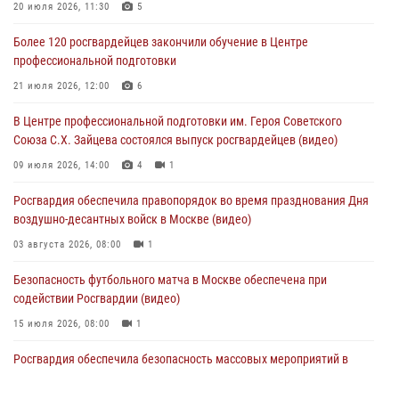
Столичные росгвардейцы задержали мужчину, устроившего дебош
20 июля 2026, 11:30
5
в букмекерской конторе (Видео)
Более 120 росгвардейцев закончили обучение в Центре
05 августа 2026, 12:39
1
профессиональной подготовки
Московские росгвардейцы обеспечили безопасность проведения
21 июля 2026, 12:00
6
футбольного матча Кубка России (Видео)
В Центре профессиональной подготовки им. Героя Советского
05 августа 2026, 12:35
1
Союза С.Х. Зайцева состоялся выпуск росгвардейцев (видео)
Делегация МВД Республики Беларусь ознакомилась с передовыми
09 июля 2026, 14:00
4
1
методами работы Росгвардии в Москве (видео)
Росгвардия обеспечила правопорядок во время празднования Дня
04 августа 2026, 18:16
5
1
воздушно-десантных войск в Москве (видео)
03 августа 2026, 08:00
1
Безопасность футбольного матча в Москве обеспечена при
содействии Росгвардии (видео)
15 июля 2026, 08:00
1
Росгвардия обеспечила безопасность массовых мероприятий в
Москве (видео)