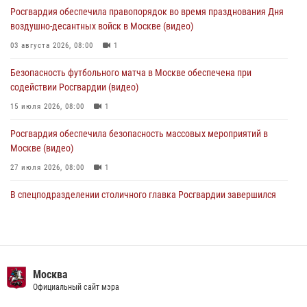
Росгвардия обеспечила правопорядок во время празднования Дня
06 августа 2026, 11:20
1
воздушно-десантных войск в Москве (видео)
Охрану общественного порядка и безопасность на футбольном
03 августа 2026, 08:00
1
матче в Москве обеспечила Росгвардия (видео)
Безопасность футбольного матча в Москве обеспечена при
06 августа 2026, 08:30
1
содействии Росгвардии (видео)
15 июля 2026, 08:00
1
Росгвардия обеспечила безопасность массовых мероприятий в
Москве (видео)
27 июля 2026, 08:00
1
В спецподразделении столичного главка Росгвардии завершился
чемпионат по самбо (виео)
15 июля 2026, 14:00
8
1
Росгвардецы проверили места массового пребывания молодежи в
районе Китай-города (видео)
Москва
Официальный сайт мэра
30 июля 2026, 14:00
1