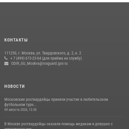
Центр профессиональной подготовки сотрудников
вневедомственной охраны столичного главка Росгвардии отмечает
своё 32-летие (видео)
18 июля 2026, 08:00
8
1
Охрану общественного порядка и безопасность на футбольном
КОНТАКТЫ
матче в Москве обеспечила Росгвардия (видео)
06 августа 2026, 08:30
1
111250, г. Москва, ул. Твардовского, д. 2, к. 2
+ 7 (499) 673-23-64 (для приёма на службу)
Центральный округ Росгвардии отмечает 105-летие
ODIR_GU_Moskva@rosguard.gov.ru
15 июля 2026, 09:00
НОВОСТИ
Московские росгвардейцы приняли участие в любительском
футбольном турн...
09 августа 2026, 13:30
В Москве росгвардейцы оказали помощь медикам и девушке с
ограниченными...