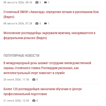
08 августа 2026, 08:34
5
1
Столичный ОМОН «Авангард» определил лучших в рукопашном бою
(Видео)
08 августа 2026, 07:28
5
1
Московские росгвардейцы задержали мужчину, находившегося в
федеральном розыске (Видео)
07 августа 2026, 11:47
1
В центре столицы росгвардейцы задержали мужчину, пытавшегося
ПОПУЛЯРНЫЕ НОВОСТИ
проникнуть на охраняемый объект через крышу (Видео)
В международный день шахмат сотрудник вневедомственной
07 августа 2026, 09:26
1
охраны столичного главка Росгвардии рассказал, как
интеллектуальный спорт помогает в службе
Столичное управление вневедомственной охраны Росгвардии
признано лучшим по итогам полугодия на всероссийском
20 июля 2026, 11:30
5
совещании в Нижнем Новгороде (видео)
Более 120 росгвардейцев закончили обучение в Центре
06 августа 2026, 14:59
10
1
профессиональной подготовки
Столичные росгвардейцы задержали троих мужчин, устроивших
21 июля 2026, 12:00
6
пьяный дебош в баре (видео)