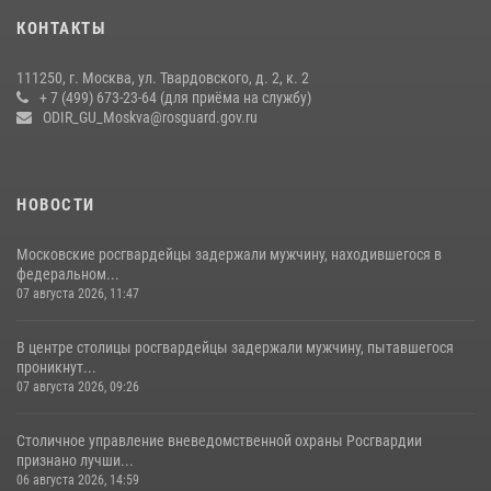
В спецподразделении столичного главка Росгвардии завершился
КОНТАКТЫ
чемпионат по самбо (виео)
15 июля 2026, 14:00
8
1
111250, г. Москва, ул. Твардовского, д. 2, к. 2
+ 7 (499) 673-23-64 (для приёма на службу)
Центр профессиональной подготовки сотрудников
ODIR_GU_Moskva@rosguard.gov.ru
вневедомственной охраны столичного главка Росгвардии отмечает
своё 32-летие (видео)
18 июля 2026, 08:00
8
1
НОВОСТИ
Московские росгвардейцы задержали мужчину, находившегося в
федеральном...
07 августа 2026, 11:47
В центре столицы росгвардейцы задержали мужчину, пытавшегося
проникнут...
07 августа 2026, 09:26
Столичное управление вневедомственной охраны Росгвардии
признано лучши...
06 августа 2026, 14:59