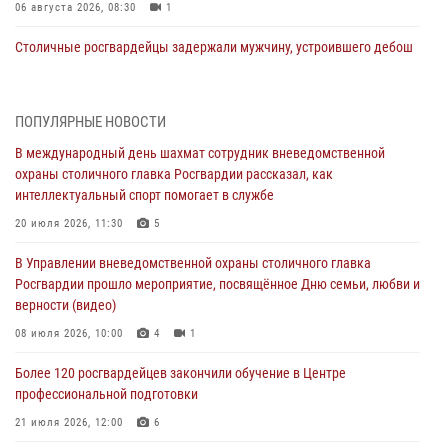
06 августа 2026, 08:30
1
Столичные росгвардейцы задержали мужчину, устроившего дебош
в букмекерской конторе (Видео)
05 августа 2026, 12:39
1
ПОПУЛЯРНЫЕ НОВОСТИ
Московские росгвардейцы обеспечили безопасность проведения
В международный день шахмат сотрудник вневедомственной
футбольного матча Кубка России (Видео)
охраны столичного главка Росгвардии рассказал, как
05 августа 2026, 12:35
1
интеллектуальный спорт помогает в службе
Делегация МВД Республики Беларусь ознакомилась с передовыми
20 июля 2026, 11:30
5
методами работы Росгвардии в Москве (видео)
В Управлении вневедомственной охраны столичного главка
04 августа 2026, 18:16
5
1
Росгвардии прошло мероприятие, посвящённое Дню семьи, любви и
верности (видео)
В столичном главке Росгвардии завершился чемпионат по самбо и
боевому самбо. (видео)
08 июля 2026, 10:00
4
1
04 августа 2026, 14:00
7
1
Более 120 росгвардейцев закончили обучение в Центре
профессиональной подготовки
Офицер Росгвардии стал гостем прямого эфира на «Радио Москвы»
и рассказал о работе дежурных частей
21 июля 2026, 12:00
6