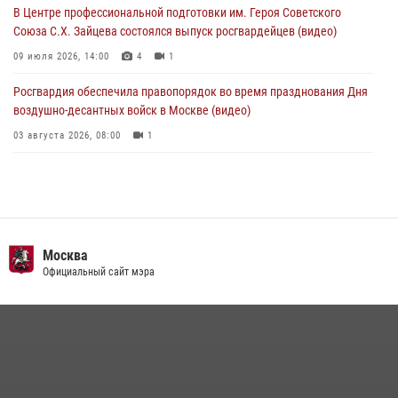
04 августа 2026, 12:28
В Центре профессиональной подготовки им. Героя Советского
Союза С.Х. Зайцева состоялся выпуск росгвардейцев (видео)
09 июля 2026, 14:00
4
1
Росгвардия обеспечила правопорядок во время празднования Дня
воздушно-десантных войск в Москве (видео)
03 августа 2026, 08:00
1
Пазл счастливой жизни: история любви и службы сотрудников
вневедомственной охраны Росгвардии
08 июля 2026, 14:30
2
Безопасность футбольного матча в Москве обеспечена при
Москва
содействии Росгвардии (видео)
Официальный сайт мэра
15 июля 2026, 08:00
1
Росгвардия обеспечила безопасность массовых мероприятий в
Москве (видео)
27 июля 2026, 08:00
1