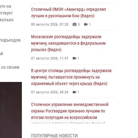
что на
Столичный ОМОН «Авангард» определил
ствует
лучших в рукопашном бою (Видео)
сколько
08 августа 2026, 07:28
5
1
Московские росгвардейцы задержали
 подъездов
мужчину, находившегося в федеральном
розыске (Видео)
ый
07 августа 2026, 11:47
1
ь со своим
В центре столицы росгвардейцы задержали
мужчину, пытавшегося проникнуть на
охраняемый объект через крышу (Видео)
07 августа 2026, 09:26
1
Столичное управление вневедомственной
охраны Росгвардии признано лучшим по
итогам полугодия на всероссийском
совещании в Нижнем Новгороде (видео)
06 августа 2026, 14:59
10
1
ПОПУЛЯРНЫЕ НОВОСТИ