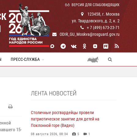
ВЕРСИЯ ДЛЯ СЛАБОВИДЯЩИХ
СК
123458, г. Москва
ул. Твардовского, д. 2, к. 2
И
+ 7 (499) 673-23-71
ODIR_GU_Moskva@rosguard.gov.ru
Ы
ПРЕСС-СЛУЖБА
ЛЕНТА НОВОСТЕЙ
Столичные росгвардейцы провели
патриотическое занятие для детей на
енной
Поклонной горе (Видео)
павшего 15-
08 августа 2026, 08:34
5
1