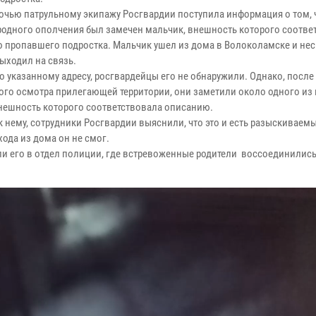
очью патрульному экипажу Росгвардии поступила информация о том, 
родного ополчения был замечен мальчик, внешность которого соответ
 пропавшего подростка. Мальчик ушел из дома в Волоколамске и не
ыходил на связь.
о указанному адресу, росгвардейцы его не обнаружили. Однако, после
ого осмотра прилегающей территории, они заметили около одного из
нешность которого соответствовала описанию.
к нему, сотрудники Росгвардии выяснили, что это и есть разыскиваем
ода из дома он не смог.
или его в отдел полиции, где встревоженные родители воссоединилис