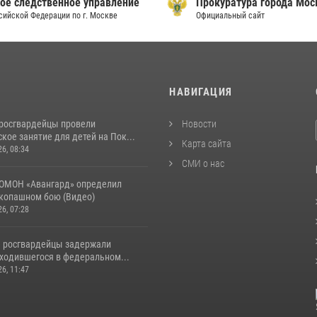
ое следственное управление
Прокуратура города Мо
сийской Федерации по г. Москве
Официальный сайт
И
НАВИГАЦИЯ
росгвардейцы провели
Новости
кое занятие для детей на Пок...
Карта сайта
26, 08:34
СМИ о нас
ОМОН «Авангард» определил
укопашном бою (Видео)
26, 07:28
 росгвардейцы задержали
аходившегося в федеральном...
26, 11:47