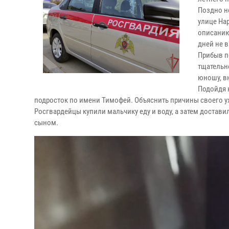
Поздно н
улице На
описанию
дней не в
Прибыв п
тщательн
юношу, в
Подойдя 
подросток по имени Тимофей. Объяснить причины своего ух
Росгвардейцы купили мальчику еду и воду, а затем достав
сыном.