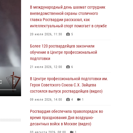
Столичные росгвардейцы задержали троих
В международный день шахмат сотрудник
мужчин, устроивших пьяный дебош в баре
вневедомственной охраны столичного
(видео)
главка Росгвардии рассказал, как
интеллектуальный спорт помогает в службе
06 августа 2026, 11:20
1
20 июля 2026, 11:30
5
Охрану общественного порядка и
безопасность на футбольном матче в Москве
Более 120 росгвардейцев закончили
обеспечила Росгвардия (видео)
обучение в Центре профессиональной
подготовки
06 августа 2026, 08:30
1
21 июля 2026, 12:00
6
Столичные росгвардейцы задержали
мужчину, устроившего дебош в букмекерской
В Центре профессиональной подготовки им.
конторе (Видео)
Героя Советского Союза С.Х. Зайцева
состоялся выпуск росгвардейцев (видео)
05 августа 2026, 12:39
1
09 июля 2026, 14:00
4
1
Московские росгвардейцы обеспечили
безопасность проведения футбольного матча
Росгвардия обеспечила правопорядок во
Кубка России (Видео)
время празднования Дня воздушно-
десантных войск в Москве (видео)
05 августа 2026, 12:35
1
03 августа 2026, 08:00
1