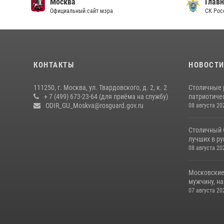
Москва
Главн
Официальный сайт мэра
СК Рос
КОНТАКТЫ
НОВОСТ
111250, г. Москва, ул. Твардовского, д. 2, к. 2
Столичные 
+ 7 (499) 673-23-64 (для приёма на службу)
патриотичес
ODIR_GU_Moskva@rosguard.gov.ru
08 августа 20
Столичный 
лучших в р
08 августа 20
Московские
мужчину, н
07 августа 20