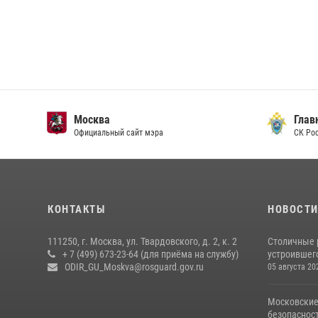
Москва
Главн
Официальный сайт мэра
СК Рос
КОНТАКТЫ
НОВОСТ
111250, г. Москва, ул. Твардовского, д. 2, к. 2
Столичные 
+ 7 (499) 673-23-64 (для приёма на службу)
устроившего
ODIR_GU_Moskva@rosguard.gov.ru
05 августа 20
Московские
безопасност