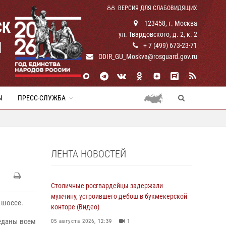
ВЕРСИЯ ДЛЯ СЛАБОВИДЯЩИХ
СК
123458, г. Москва
ул. Твардовского, д. 2, к. 2
И
+ 7 (499) 673-23-71
ODIR_GU_Moskva@rosguard.gov.ru
Ы
ПРЕСС-СЛУЖБА
ЛЕНТА НОВОСТЕЙ
Столичные росгвардейцы задержали
мужчину, устроившего дебош в букмекерской
 шоссе.
конторе (Видео)
еданы всем
05 августа 2026, 12:39
1