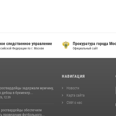
ое следственное управление
Прокуратура города Мо
сийской Федерации по г. Москве
Официальный сайт
И
НАВИГАЦИЯ
росгвардейцы задержали мужчину,
Новости
 дебош в букмекер...
Карта сайта
26, 12:39
СМИ о нас
 росгвардейцы обеспечили
ь проведения футбольного...