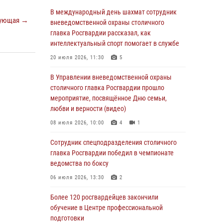
В Москве росгвардейцы задержали
В международный день шахмат сотрудник
ующая →
подозреваемого в нападении на охранника
вневедомственной охраны столичного
торгового центра (видео)
главка Росгвардии рассказал, как
интеллектуальный спорт помогает в службе
04 августа 2026, 08:26
1
20 июля 2026, 11:30
5
В Главном управлении Росгвардии по городу
Москве подвели итоги работы
В Управлении вневедомственной охраны
подразделений за прошедший месяц
столичного главка Росгвардии прошло
мероприятие, посвящённое Дню семьи,
03 августа 2026, 13:00
любви и верности (видео)
На востоке Москвы сотрудники Росгвардии
08 июля 2026, 10:00
4
1
задержали мужчину, находящегося в
федеральном розыске (видео)
Сотрудник спецподразделения столичного
главка Росгвардии победил в чемпионате
03 августа 2026, 12:00
1
ведомства по боксу
Росгвардия обеспечила правопорядок во
06 июля 2026, 13:30
2
время празднования Дня воздушно-
десантных войск в Москве (видео)
Более 120 росгвардейцев закончили
обучение в Центре профессиональной
03 августа 2026, 08:00
1
подготовки