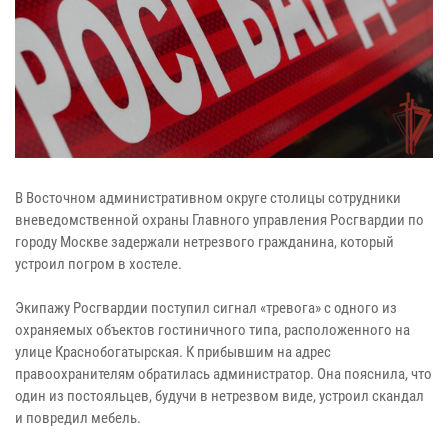
В Восточном административном округе столицы сотрудники
вневедомственной охраны Главного управления Росгвардии по
городу Москве задержали нетрезвого гражданина, который
устроил погром в хостеле.
Экипажу Росгвардии поступил сигнал «тревога» с одного из
охраняемых объектов гостиничного типа, расположенного на
улице Краснобогатырская. К прибывшим на адрес
правоохранителям обратилась администратор. Она пояснила, что
один из постояльцев, будучи в нетрезвом виде, устроил скандал
и повредил мебель.