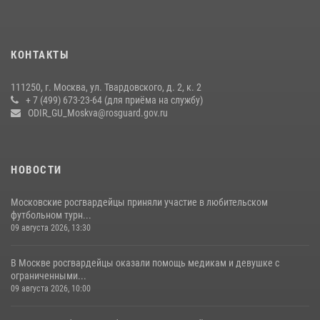
18 июля 2026, 08:00
8
1
Охрану общественного порядка и безопасность на футбольном
КОНТАКТЫ
матче в Москве обеспечила Росгвардия (видео)
06 августа 2026, 08:30
1
111250, г. Москва, ул. Твардовского, д. 2, к. 2
+ 7 (499) 673-23-64 (для приёма на службу)
Центральный округ Росгвардии отмечает 105-летие
ODIR_GU_Moskva@rosguard.gov.ru
15 июля 2026, 09:00
НОВОСТИ
Московские росгвардейцы приняли участие в любительском
футбольном турн...
09 августа 2026, 13:30
В Москве росгвардейцы оказали помощь медикам и девушке с
ограниченными...
09 августа 2026, 10:00