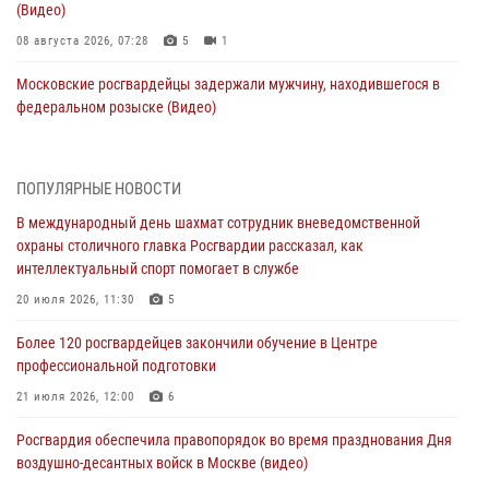
(Видео)
08 августа 2026, 07:28
5
1
Московские росгвардейцы задержали мужчину, находившегося в
федеральном розыске (Видео)
07 августа 2026, 11:47
1
В центре столицы росгвардейцы задержали мужчину, пытавшегося
ПОПУЛЯРНЫЕ НОВОСТИ
проникнуть на охраняемый объект через крышу (Видео)
В международный день шахмат сотрудник вневедомственной
07 августа 2026, 09:26
1
охраны столичного главка Росгвардии рассказал, как
интеллектуальный спорт помогает в службе
Столичное управление вневедомственной охраны Росгвардии
признано лучшим по итогам полугодия на всероссийском
20 июля 2026, 11:30
5
совещании в Нижнем Новгороде (видео)
Более 120 росгвардейцев закончили обучение в Центре
06 августа 2026, 14:59
10
1
профессиональной подготовки
Столичные росгвардейцы задержали троих мужчин, устроивших
21 июля 2026, 12:00
6
пьяный дебош в баре (видео)
Росгвардия обеспечила правопорядок во время празднования Дня
06 августа 2026, 11:20
1
воздушно-десантных войск в Москве (видео)