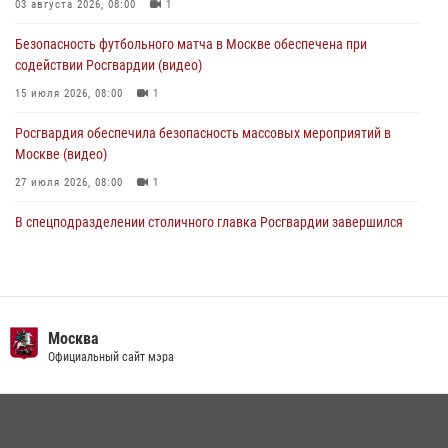
Охрану общественного порядка и безопасность на футбольном
03 августа 2026, 08:00
1
матче в Москве обеспечила Росгвардия (видео)
Безопасность футбольного матча в Москве обеспечена при
06 августа 2026, 08:30
1
содействии Росгвардии (видео)
15 июля 2026, 08:00
1
Росгвардия обеспечила безопасность массовых мероприятий в
Москве (видео)
27 июля 2026, 08:00
1
В спецподразделении столичного главка Росгвардии завершился
чемпионат по самбо (виео)
15 июля 2026, 14:00
8
1
Росгвардецы проверили места массового пребывания молодежи в
районе Китай-города (видео)
Москва
Официальный сайт мэра
30 июля 2026, 14:00
1
Центр профессиональной подготовки сотрудников
вневедомственной охраны столичного главка Росгвардии отмечает
своё 32-летие (видео)