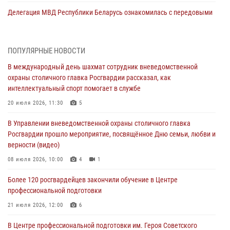
Делегация МВД Республики Беларусь ознакомилась с передовыми
методами работы Росгвардии в Москве (видео)
04 августа 2026, 18:16
5
1
ПОПУЛЯРНЫЕ НОВОСТИ
В столичном главке Росгвардии завершился чемпионат по самбо и
В международный день шахмат сотрудник вневедомственной
боевому самбо. (видео)
охраны столичного главка Росгвардии рассказал, как
04 августа 2026, 14:00
7
1
интеллектуальный спорт помогает в службе
Офицер Росгвардии стал гостем прямого эфира на «Радио Москвы»
20 июля 2026, 11:30
5
и рассказал о работе дежурных частей
В Управлении вневедомственной охраны столичного главка
04 августа 2026, 12:28
Росгвардии прошло мероприятие, посвящённое Дню семьи, любви и
верности (видео)
В Москве росгвардейцы задержали подозреваемого в нападении
на охранника торгового центра (видео)
08 июля 2026, 10:00
4
1
04 августа 2026, 08:26
1
Более 120 росгвардейцев закончили обучение в Центре
профессиональной подготовки
В Главном управлении Росгвардии по городу Москве подвели итоги
работы подразделений за прошедший месяц
21 июля 2026, 12:00
6
03 августа 2026, 13:00
В Центре профессиональной подготовки им. Героя Советского