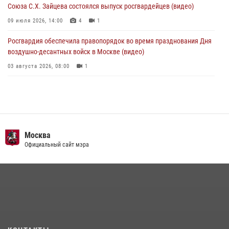
Союза С.Х. Зайцева состоялся выпуск росгвардейцев (видео)
09 июля 2026, 14:00
4
1
Росгвардия обеспечила правопорядок во время празднования Дня
воздушно-десантных войск в Москве (видео)
03 августа 2026, 08:00
1
Пазл счастливой жизни: история любви и службы сотрудников
вневедомственной охраны Росгвардии
08 июля 2026, 14:30
2
Безопасность футбольного матча в Москве обеспечена при
Москва
содействии Росгвардии (видео)
Официальный сайт мэра
15 июля 2026, 08:00
1
Росгвардия обеспечила безопасность массовых мероприятий в
Москве (видео)
27 июля 2026, 08:00
1
В спецподразделении столичного главка Росгвардии завершился