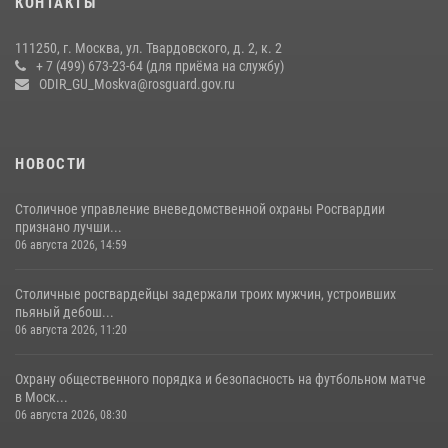
КОНТАКТЫ
чемпионат по самбо (виео)
15 июля 2026, 14:00
8
1
111250, г. Москва, ул. Твардовского, д. 2, к. 2
+ 7 (499) 673-23-64 (для приёма на службу)
Центр профессиональной подготовки сотрудников
ODIR_GU_Moskva@rosguard.gov.ru
вневедомственной охраны столичного главка Росгвардии отмечает
своё 32-летие (видео)
18 июля 2026, 08:00
8
1
НОВОСТИ
Столичное управление вневедомственной охраны Росгвардии
признано лучши...
06 августа 2026, 14:59
Столичные росгвардейцы задержали троих мужчин, устроивших
пьяный дебош...
06 августа 2026, 11:20
Охрану общественного порядка и безопасность на футбольном матче
в Моск...
06 августа 2026, 08:30