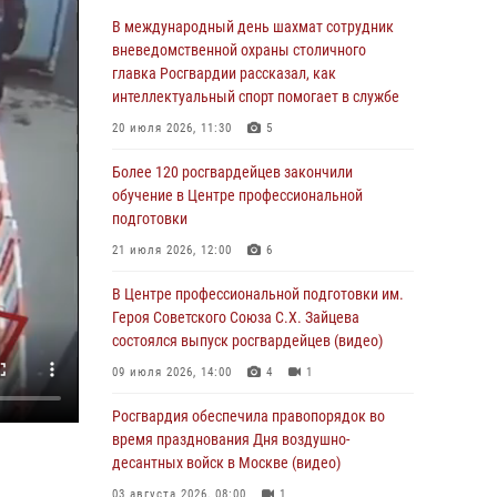
Столичные росгвардейцы задержали троих
В международный день шахмат сотрудник
мужчин, устроивших пьяный дебош в баре
вневедомственной охраны столичного
(видео)
главка Росгвардии рассказал, как
интеллектуальный спорт помогает в службе
06 августа 2026, 11:20
1
20 июля 2026, 11:30
5
Охрану общественного порядка и
безопасность на футбольном матче в Москве
Более 120 росгвардейцев закончили
обеспечила Росгвардия (видео)
обучение в Центре профессиональной
подготовки
06 августа 2026, 08:30
1
21 июля 2026, 12:00
6
Столичные росгвардейцы задержали
мужчину, устроившего дебош в букмекерской
В Центре профессиональной подготовки им.
конторе (Видео)
Героя Советского Союза С.Х. Зайцева
состоялся выпуск росгвардейцев (видео)
05 августа 2026, 12:39
1
09 июля 2026, 14:00
4
1
Московские росгвардейцы обеспечили
безопасность проведения футбольного матча
Росгвардия обеспечила правопорядок во
Кубка России (Видео)
время празднования Дня воздушно-
десантных войск в Москве (видео)
05 августа 2026, 12:35
1
03 августа 2026, 08:00
1