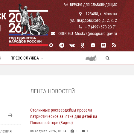
ВЕРСИЯ ДЛЯ СЛАБОВИДЯЩИХ
СК
123458, г. Москва
ул. Твардовского, д. 2, к. 2
И
+ 7 (499) 673-23-71
ODIR_GU_Moskva@rosguard.gov.ru
Ы
ПРЕСС-СЛУЖБА
ЛЕНТА НОВОСТЕЙ
Столичные росгвардейцы провели
патриотическое занятие для детей на
Поклонной горе (Видео)
вления
08 августа 2026, 08:34
5
1