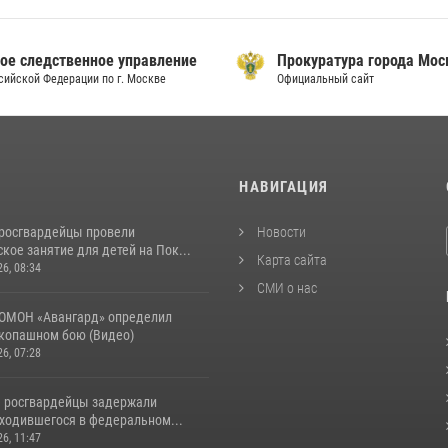
ое следственное управление
Прокуратура города Мо
сийской Федерации по г. Москве
Официальный сайт
И
НАВИГАЦИЯ
росгвардейцы провели
Новости
кое занятие для детей на Пок...
Карта сайта
26, 08:34
СМИ о нас
ОМОН «Авангард» определил
укопашном бою (Видео)
26, 07:28
 росгвардейцы задержали
аходившегося в федеральном...
26, 11:47