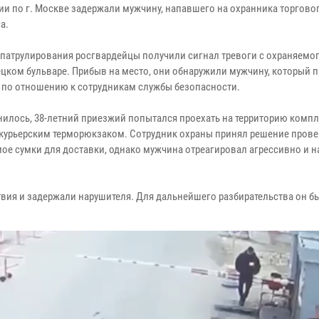
ии по г. Москве задержали мужчину, напавшего на охранника торгово
а.
 патрулирования росгвардейцы получили сигнал тревоги с охраняемог
ецком бульваре. Прибыв на место, они обнаружили мужчину, который 
 по отношению к сотрудникам службы безопасности.
нилось, 38-летний приезжий попытался проехать на территорию компл
с курьерским терморюкзаком. Сотрудник охраны принял решение прове
ое сумки для доставки, однако мужчина отреагировал агрессивно и н
вия и задержали нарушителя. Для дальнейшего разбирательства он б