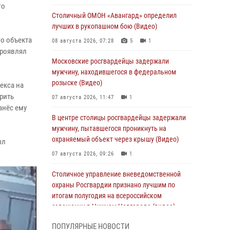
го
Столичный ОМОН «Авангард» определил
лучших в рукопашном бою (Видео)
о объекта
08 августа 2026, 07:28
5
1
проявлял
Московские росгвардейцы задержали
мужчину, находившегося в федеральном
розыске (Видео)
екса на
рить
07 августа 2026, 11:47
1
анёс ему
В центре столицы росгвардейцы задержали
мужчину, пытавшегося проникнуть на
охраняемый объект через крышу (Видео)
ыл
07 августа 2026, 09:26
1
Столичное управление вневедомственной
охраны Росгвардии признано лучшим по
итогам полугодия на всероссийском
совещании в Нижнем Новгороде (видео)
06 августа 2026, 14:59
10
1
ПОПУЛЯРНЫЕ НОВОСТИ